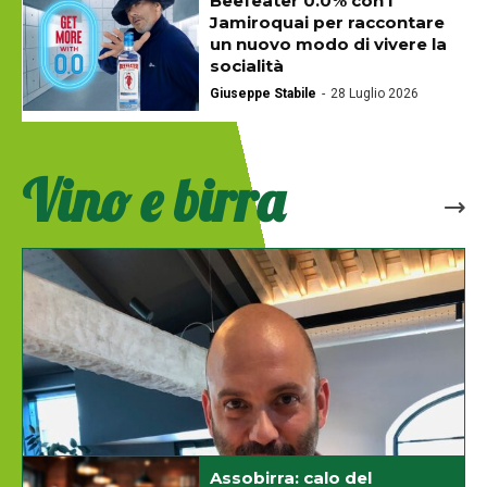
Beefeater 0.0% con i
Rodolfo Guarnieri
31 Luglio 2026
Jamiroquai per raccontare
Presentati al cocktail bar Milord Milano la gamma di alcolici
un nuovo modo di vivere la
premium Di Baldo, insieme aile Fragranze di Salame Clai.
socialità
Giuseppe Stabile
-
28 Luglio 2026
Vino e birra
Assobirra: calo del