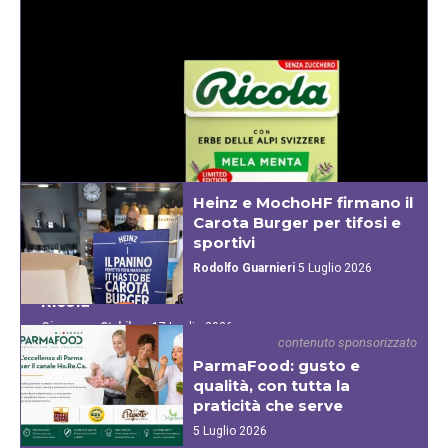
Heinz e MochoHF firmano il
Carota Burger per tifosi e
sportivi
Rodolfo Guarnieri
5 Luglio 2026
Mela Menta, la limited edition per l’estate di
Ricola
Giuseppe Stabile
-
17 Luglio 2026
contenuto sponsorizzato
Fruttata e rinfrescante la caramella in edizione limitata nasce
ParmaFood: gusto e
dalla storica miscela di 13 erbe alpine arrocchiata da una
qualità, con tutta la
particolare varietà di menta. In astuccio da 50 g
praticità che serve
5 Luglio 2026