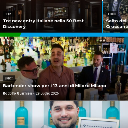
SPIRIT
FOOD
Tre new entry italiane nella 50 Best
Salto del
Discovery
Croccanti
SPIRIT
Bartender show per i 13 anni di Milord MIlano
Rodolfo Guarnieri
-
29 Luglio 2026