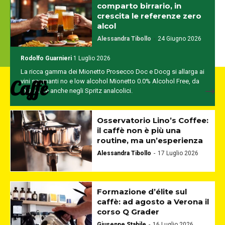
comparto birrario, in
crescita le referenze zero
alcol
Mionetto punta su spumanti e cocktail no e
Alessandra Tibollo
-
24 Giugno 2026
low alcohol
Rodolfo Guarnieri
1 Luglio 2026
La ricca gamma dei Mionetto Prosecco Doc e Docg si allarga ai
Caffè
vini spumanti no e low alcohol Mionetto 0.0% Alcohol Free, da
miscelare anche negli Spritz analcolici.
Osservatorio Lino’s Coffee:
il caffè non è più una
routine, ma un’esperienza
Alessandra Tibollo
-
17 Luglio 2026
Formazione d’élite sul
caffè: ad agosto a Verona il
corso Q Grader
Giuseppe Stabile
-
16 Luglio 2026