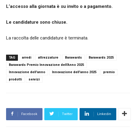
L’accesso alla giornata è su invito o a pagamento.
Le candidature sono chiuse.
La raccolta delle candidature è terminata.
TAG
arredi
attrezzature
Barawards
Barawards 2025
Barawards Premio Innovazione dell'Anno 2025
Innovazione dell'anno
Innovazione dell'anno 2025
premio
prodotti
servizi
Facebook
Twitter
Linkedin