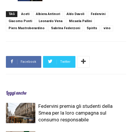
TAG
Aceti
Albiera Antinori
Aldo Davoli
Federvini
Giacomo Ponti
Leonardo Vena
Micaela Pallini
Piero Mastroberardino
Sabrina Federzoni
Spirits
vino
Facebook
Twitter
Leggi anche
Federvini premia gli studenti della
Smea per la loro campagna sul
consumo responsabile