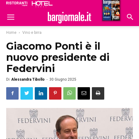
Ristoranti
Hoteldomani
Home
Vino e birra
Giacomo Ponti è il
nuovo presidente di
Federvini
Di
Alessandra Tibollo
-
30 Giugno 2025