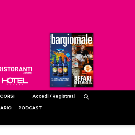
Ristoranti
Hoteldomani
CORSI
Accedi / Registrati
CARIO
PODCAST