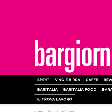
bargiornale
SPIRIT
VINO E BIRRA
CAFFÈ
BEV
BARITALIA
BARITALIA FOOD
BAR
IL TROVA LAVORO
Home
Tag
Lady Amarena