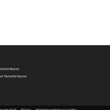
cniche Nuove
libri Tecniche Nuove
e note legali
Privacy
Informativa estesa sui cookie