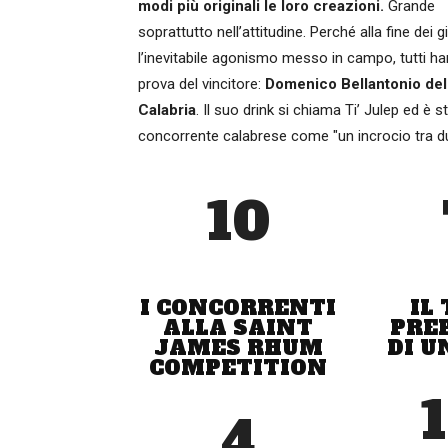
modi più originali le loro creazioni.
Grande
soprattutto nell’attitudine. Perché alla fine dei 
l’inevitabile agonismo messo in campo, tutti ha
prova del vincitore:
Domenico Bellantonio del 
Calabria
. Il suo drink si chiama Ti’ Julep ed è 
concorrente calabrese come "un incrocio tra du
10
I CONCORRENTI
IL
ALLA SAINT
PRE
JAMES RHUM
DI U
COMPETITION
4