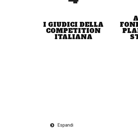
A
I GIUDICI DELLA
FON
COMPETITION
PLA
ITALIANA
S
Espandi
«Lo definirei – ha spiegato Bellantonio -