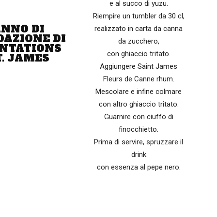
e al succo di yuzu.
Riempire un tumbler da 30 cl,
NNO DI
realizzato in carta da canna
DAZIONE DI
da zucchero,
NTATIONS
con ghiaccio tritato.
T. JAMES
Aggiungere Saint James
Fleurs de Canne rhum.
Mescolare e infine colmare
con altro ghiaccio tritato.
Guarnire con ciuffo di
finocchietto.
Prima di servire, spruzzare il
drink
con essenza al pepe nero.
 un “mix and twist” sul Ti’ Punch (diffusissimo in Martinica)