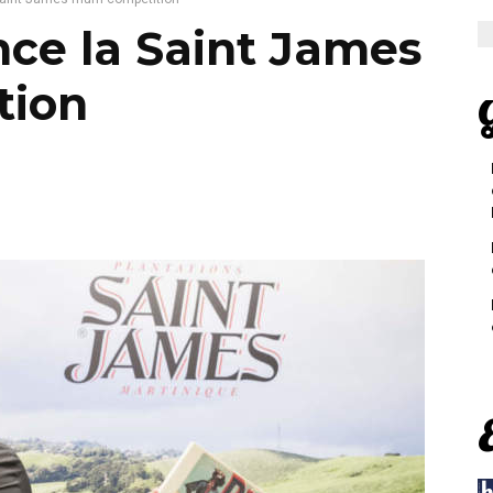
nce la Saint James
tion
G