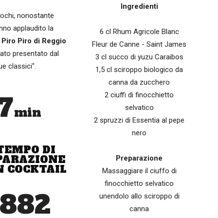
Ingredienti
giochi, nonostante
nno applaudito la
6 cl Rhum Agricole Blanc
Piro Piro di Reggio
Fleur de Canne - Saint James
stato presentato dal
3 cl succo di yuzu Caraibos
e classici".
1,5 cl sciroppo biologico da
canna da zucchero
2 ciuffi di finocchietto
7
selvatico
min
2 spruzzi di Essentia al pepe
nero
 TEMPO DI
PARAZIONE
Preparazione
N COCKTAIL
Massaggiare il ciuffo di
finocchietto selvatico
1882
unendolo allo sciroppo di
canna