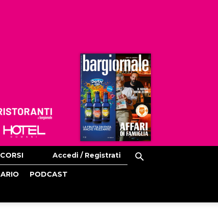
Ristoranti
Hoteldomani
CORSI
Accedi / Registrati
CARIO
PODCAST