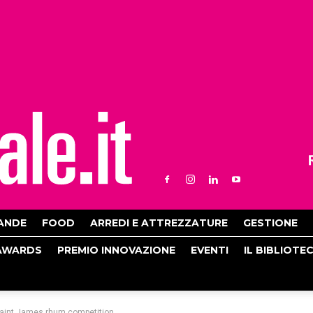
ANDE
FOOD
ARREDI E ATTREZZATURE
GESTIONE
AWARDS
PREMIO INNOVAZIONE
EVENTI
IL BIBLIOTE
 Saint James rhum competition