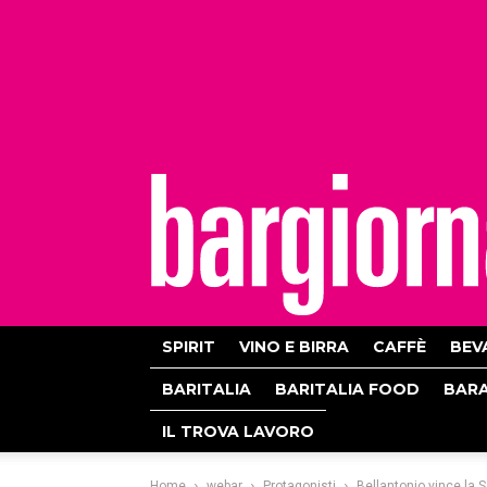
bargiornale
SPIRIT
VINO E BIRRA
CAFFÈ
BEV
BARITALIA
BARITALIA FOOD
BAR
IL TROVA LAVORO
Home
webar
Protagonisti
Bellantonio vince la