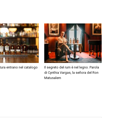
la Santeria Social Club e ora bar manager a Garage Italia.
per la finale mondiale della cocktail competition che si
gi, dove sfiderà i campioni di altri 9 paesi: Francia, Grecia,
ca, Libano e Vietnam. Per il migliore della finale
alio: questa volta per la Martinica, patria di Saint James, per
ue persone, dovrà avrà anche l’opportunità di incontrare
mes.
tura entrano nel catalogo
Il segreto del rum è nel legno. Parola
di Cynthia Vargas, la señora del Ron
Matusalem