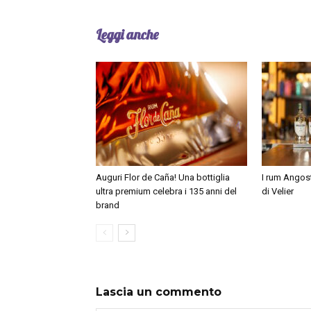
di
Bargiornale
, e Andrea Arcaini, ex del
Bellantonio si è aggiudicato il biglietto 
Leggi anche
svolgerà a Parigi il 28 e 29 maggio a Pari
Cipro, Belgio, Paesi Bassi, Repubblica Ce
internazionale c’è un altro biglietto in p
un viaggio di piacere, e non solo, per d
Marc Sassier, il master distiller di St Ja
Auguri Flor de Caña! Una bottiglia
I rum Angos
ultra premium celebra i 135 anni del
di Velier
brand
Lascia un commento