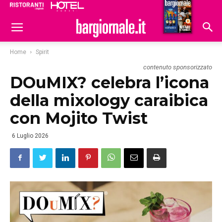
Ristoranti
Hoteldomani
Home
Spirit
contenuto sponsorizzato
DOuMIX? celebra l’icona
della mixology caraibica
con Mojito Twist
6 Luglio 2026