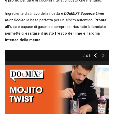
è pronto per dare ai cocktail il twist di gusto che meritano.
Ingrediente distintivo della ricetta è
DOuMIX? Squeeze Lime
Mint Cooler
, la base perfetta per un
Mojito
autentico.
Pronta
all’uso
e capace di garantire sempre un
risultato bilanciato
,
permette di
esaltare il gusto fresco del lime e l’aroma
intenso della menta
.
1
di 3