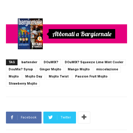
Abbonati a Bargiornale
TAG
bartender
DOuMIX?
DOuMIX? Squeeze Lime Mint Cooler
DouMix? Syrup
Ginger Mojito
Mango Mojito
miscelazione
Mojito
Mojito Day
Mojito Twist
Passion Fruit Mojito
Strawberry Mojito
Facebook
Twitter