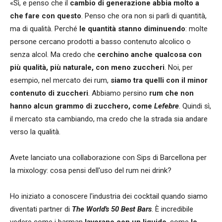
«Sì, e penso che il
cambio di generazione abbia molto a
che fare con questo
. Penso che ora non si parli di quantità,
ma di qualità. Perché
le quantità stanno diminuendo
: molte
persone cercano prodotti a basso contenuto alcolico o
senza alcol. Ma credo che
cerchino anche qualcosa con
più qualità, più naturale, con meno zuccheri
. Noi, per
esempio, nel mercato dei rum,
siamo tra quelli con il minor
contenuto di zuccheri
. Abbiamo persino
rum che non
hanno alcun grammo di zucchero, come
Lefebre
. Quindi sì,
il mercato sta cambiando, ma credo che la strada sia andare
verso la qualità.
Avete lanciato una collaborazione con Sips di Barcellona per
la mixology: cosa pensi dell'uso del rum nei drink?
Ho iniziato a conoscere l'industria dei cocktail quando siamo
diventati partner di
The World's 50 Best Bars
. È incredibile
vedere come i barman
lavorano con un liquido
, come
lo