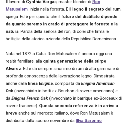
Il lavoro di
Cynthia Vargas
, master blender di
Ron
Matusalem
, inizia nella foresta. È il
legno il segreto del rum
,
spiega. Ed è per questo che il
futuro del distillato dipende
da quanto saremo in grado di proteggere le foreste e la
natura
. Parola della señora del ron, di colei che firma le
bottiglie della storica azienda della Repubblica Domenicana.
Nata nel 1872 a Cuba, Ron Matusalem è ancora oggi una
realtà familiare, alla
quinta generazione della stirpe
Alvarez
. Ed è da sempre sinonimo di rum di alta gamma e di
profonda conoscenza della lavorazione legno. Dimostrata
anche dalla
linea
Enigma
, composta da
Enigma American
Oak
(invecchiato in botti ex-Bourbon di rovere americano) e
da
Enigma French Oak
(invecchiato in barrique ex-Bordeaux di
rovere francese).
Questa seconda referenza è in arrivo a
breve
anche sul mercato italiano, dove Ron Matusalem è
distribuito dallo scorso novembre da
Illva Saronno
.