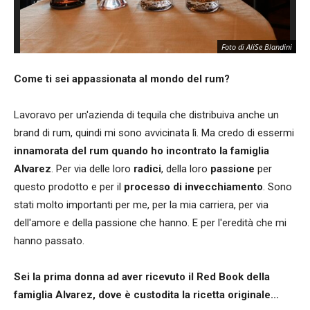
Zo
Foto di AliSe Blandini
Ca
Come ti sei appassionata al mondo del rum?
Lavoravo per un'azienda di tequila che distribuiva anche un
brand di rum, quindi mi sono avvicinata lì. Ma credo di essermi
innamorata del rum quando ho incontrato la famiglia
Alvarez
. Per via delle loro
radici
, della loro
passione
per
questo prodotto e per il
processo di invecchiamento
. Sono
stati molto importanti per me, per la mia carriera, per via
dell'amore e della passione che hanno. E per l'eredità che mi
hanno passato.
Sei la prima donna ad aver ricevuto il Red Book della
famiglia Alvarez, dove è custodita la ricetta originale...