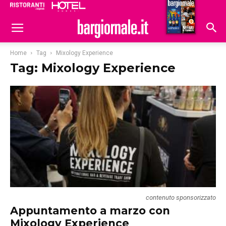
Ristoranti
Hoteldomani
Home
Tag
Mixology Experience
Tag: Mixology Experience
contenuto sponsorizzato
Appuntamento a marzo con
Mixology Experience