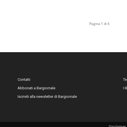
Pagina 1 di 4
Contatti
Te
Abbonati a Bargiornale
I 
Iscriviti alla newsletter di Bargiornale
Disclaimer 