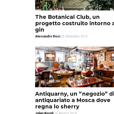
The Botanical Club, un
progetto costruito intorno 
gin
Alessandro Ricci
25 Settembre 2019
Antiquarny, un “negozio” d
antiquariato a Mosca dove
regna lo sherry
Julian Biondi
26 Agosto 2019