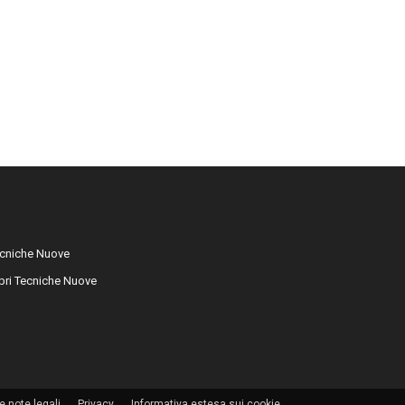
cniche Nuove
libri Tecniche Nuove
e note legali
Privacy
Informativa estesa sui cookie