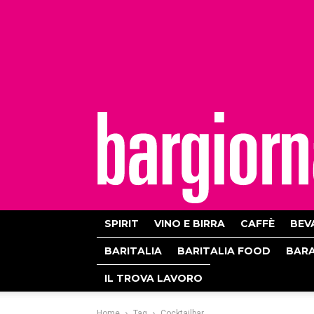
bargiornale
SPIRIT
VINO E BIRRA
CAFFÈ
BEV
BARITALIA
BARITALIA FOOD
BAR
IL TROVA LAVORO
Home
Tag
Cocktailbar