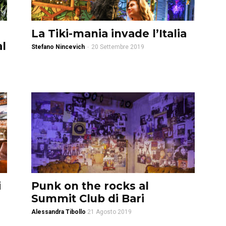
La Tiki-mania invade l’Italia
al
Stefano Nincevich
-
20 Settembre 2019
i
Punk on the rocks al
Summit Club di Bari
Alessandra Tibollo
21 Agosto 2019