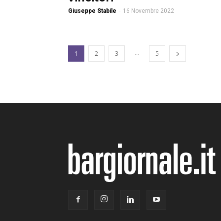
Giuseppe Stabile
-
16 Novembre 2022
...
1
2
3
5