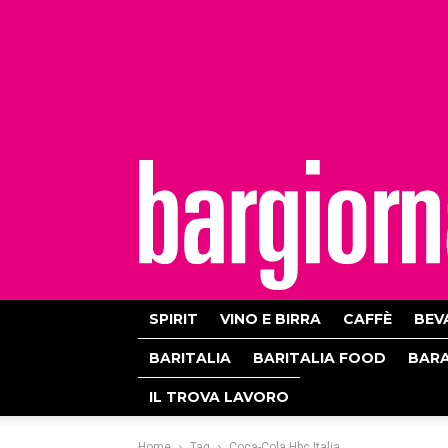
bargiornale
SPIRIT
VINO E BIRRA
CAFFÈ
BEV
BARITALIA
BARITALIA FOOD
BAR
IL TROVA LAVORO
Home
Tag
Coca-Cola Hbc Italia