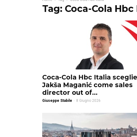
Tag: Coca-Cola Hbc I
Coca-Cola Hbc Italia scegli
Jakša Maganić come sales
director out of...
Giuseppe Stabile
-
8 Giugno 2026