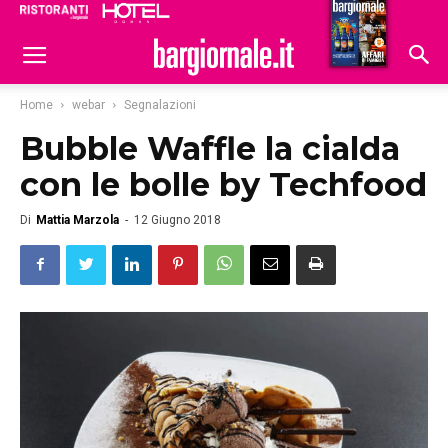
Ristoranti
Hoteldomani
Home
webar
Segnalazioni
Bubble Waffle la cialda
con le bolle by Techfood
Di
Mattia Marzola
-
12 Giugno 2018