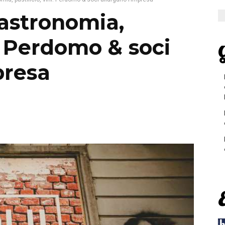
astronomia,
i. Perdomo & soci
G
presa