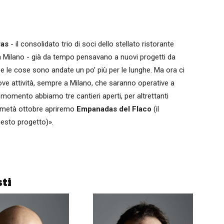
ras
- il consolidato trio di soci dello stellato ristorante
a Milano - già da tempo pensavano a nuovi progetti da
e le cose sono andate un po’ più per le lunghe. Ma ora ci
uove attività, sempre a Milano, che saranno operative a
momento abbiamo tre cantieri aperti, per altrettanti
 a metà ottobre apriremo
Empanadas del Flaco
(il
esto progetto)».
rto o per il consumo on the go, anche se siamo riusciti a
dovrà essere il prodotto a “parlare” al cliente, perché per il
sti
umi saranno veloci. Tutto ruota attorno alle tipiche
sce, di formaggio e vegetariane (circa 75 g di peso
 fino a sera. La parte produttiva sarà localizzata nel nostro