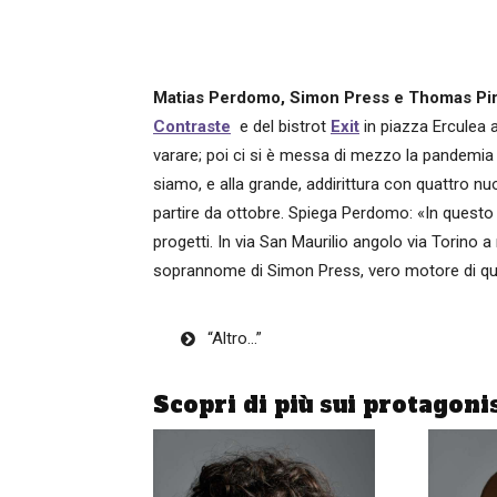
Matias Perdomo, Simon Press e Thomas Pi
Contraste
e del bistrot
Exit
in piazza Erculea 
varare; poi ci si è messa di mezzo la pandemia 
siamo, e alla grande, addirittura con quattro n
partire da ottobre. Spiega Perdomo: «In questo 
progetti. In via San Maurilio angolo via Torino
soprannome di Simon Press, vero motore di qu
“Altro…”
«Il locale è piccolo, pensato per l’aspo
ricavare qualche coperto all’interno. Qui 
Scopri di più sui protagoni
tipo di locale che stiamo creando i cons
empanadas sudamericane di carne, di pe
ciascuna), con orario dalle 11 di mattina