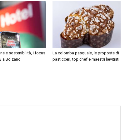
nnovativa e con un
realizzazione del
ande rispetto per la
ristorante Contraste.
adizione.
e e sostenibilità, i focus
La colomba pasquale, le proposte di
23 a Bolzano
pasticceri, top chef e maestri lievitisti