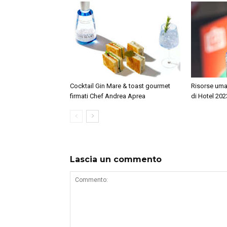
di cucinare senza
i
frontiere gli valgono la
gr
stella Michelin. Quattro
tr
anni dopo, sempre a
Milano, apre il suo
ristorante, Contraste,
insieme a Thomas
Cocktail Gin Mare & toast gourmet
Risorse uman
Piras e Simon Press.
firmati Chef Andrea Aprea
di Hotel 20
Lascia un commento