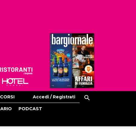
Ristoranti
Hoteldomani
CORSI
Accedi / Registrati
CARIO
PODCAST