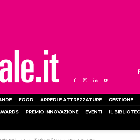
ANDE
FOOD
ARREDI E ATTREZZATURE
GESTIONE
AWARDS
PREMIO INNOVAZIONE
EVENTI
IL BIBLIOTE
a, pastificio, vini. Perdomo & soci allargano l’impresa