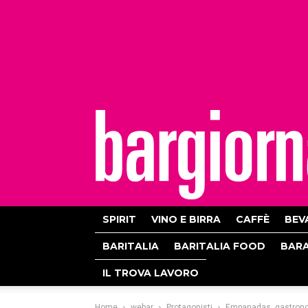
bargiornale
SPIRIT
VINO E BIRRA
CAFFÈ
BEV
BARITALIA
BARITALIA FOOD
BAR
IL TROVA LAVORO
Home
webar
Protagonisti
Empanadas, gastronomi