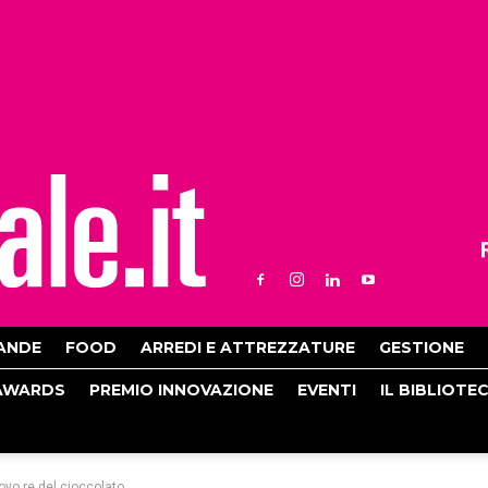
ANDE
FOOD
ARREDI E ATTREZZATURE
GESTIONE
AWARDS
PREMIO INNOVAZIONE
EVENTI
IL BIBLIOTE
ovo re del cioccolato