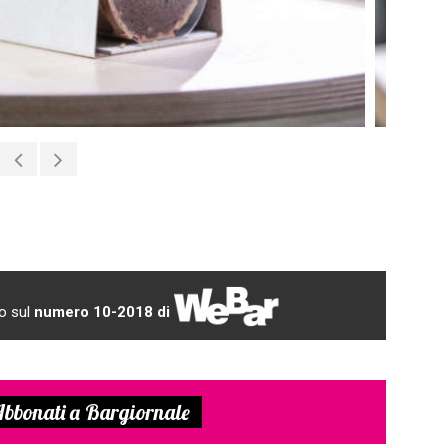
ltasi nell’ambito del Salon du Chocolat, i maestri
rove. Il primo giorno hanno dato sfoggio di creatività e
“travel cake” al cioccolato. Il secondo giorno è stata la
to sul
numero 10-2018 di
retta di cioccolato (il tema filo conduttore era proprio il
erzo giorno, i 10 finalisti che hanno superato le prime prove
ca e con la scultura artistica sul tema “City of Tomorrow”.
fisticata interazione tra il movimento delle foglie della
bbonati a Bargiornale
ore della donna. Riflette a pieno la mia passione e il mio