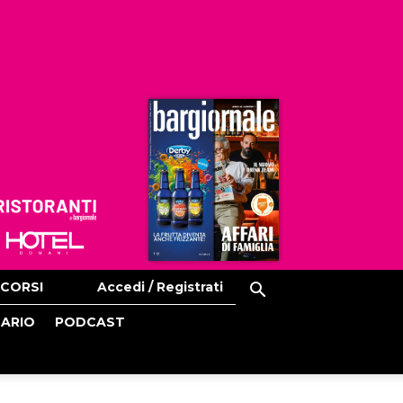
Ristoranti
Hoteldomani
CORSI
Accedi / Registrati
CARIO
PODCAST