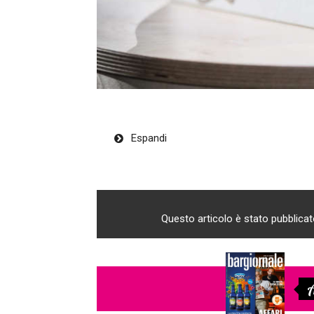
Espandi
Nel corso dei tre giorni della finale, svo
cioccolatieri hanno affrontato diverse p
tecnica con una scultura artistica e una 
Questo articolo è stato pubblica
volta di uno snack, di una futuristica bar
consumo del futuro) e della pralina. Il t
si sono sbizzarriti con pasticceria fres
«Un dipinto in 3D che raffigura una so
A
natura e il silenzio dell’essere interi