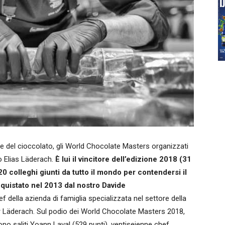
ne del cioccolato, gli World Chocolate Masters organizzati
ro Elias Läderach.
È lui il vincitore dell’edizione 2018 (31
0 colleghi giunti da tutto il mondo per contendersi il
quistato nel 2013 dal nostro Davide
 della azienda di famiglia specializzata nel settore della
ur Läderach. Sul podio dei World Chocolate Masters 2018,
no saliti Yoann Laval (529 punti), ventiseienne chef