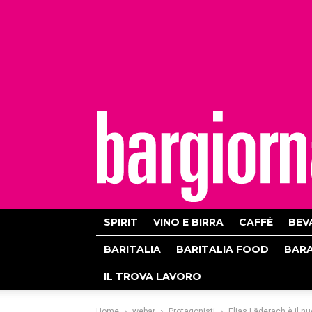
bargiornale
SPIRIT
VINO E BIRRA
CAFFÈ
BEV
BARITALIA
BARITALIA FOOD
BAR
IL TROVA LAVORO
Home
webar
Protagonisti
Elias Läderach è il nu