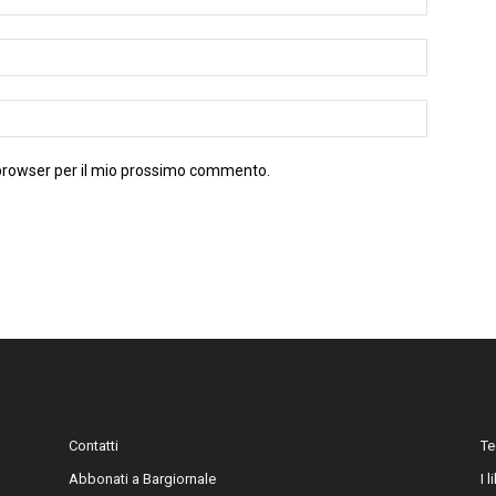
 browser per il mio prossimo commento.
Contatti
Te
Abbonati a Bargiornale
I 