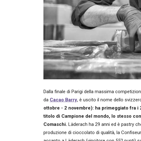
Dalla finale di Parigi della massima competizio
da
Cacao Barry
, è uscito il nome dello svizze
ottobre - 2 novembre): ha primeggiato fra i 2
titolo di Campione del mondo, lo stesso con
Comaschi.
Läderach ha 29 anni ed è pastry chef
produzione di cioccolato di qualità, la Confise
accanto a Läderach (vincitore con 552 punti) so