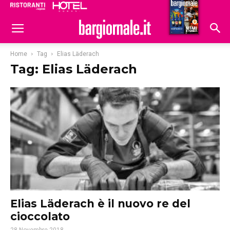
Ristoranti
Hoteldomani
Home
Tag
Elias Läderach
Tag: Elias Läderach
Elias Läderach è il nuovo re del
cioccolato