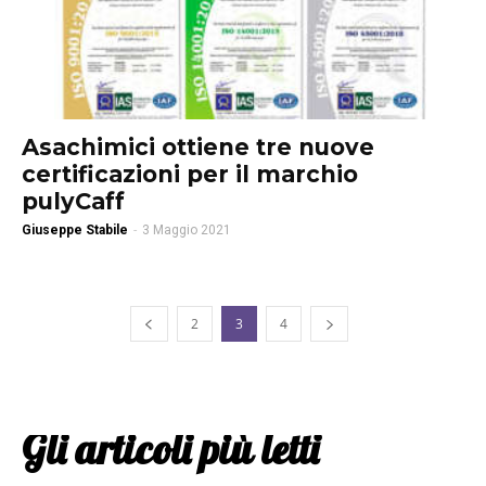
Asachimici ottiene tre nuove
certificazioni per il marchio
pulyCaff
Giuseppe Stabile
-
3 Maggio 2021
2
3
4
Gli articoli più letti