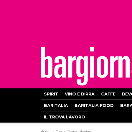
bargiornale
SPIRIT
VINO E BIRRA
CAFFÈ
BEV
BARITALIA
BARITALIA FOOD
BAR
IL TROVA LAVORO
Home
Tag
Grappa Nonino