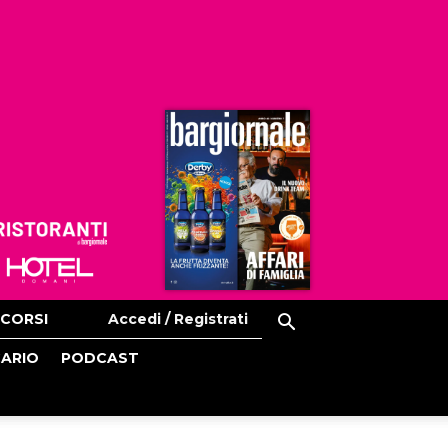
Ristoranti
Hoteldomani
CORSI
Accedi / Registrati
CARIO
PODCAST