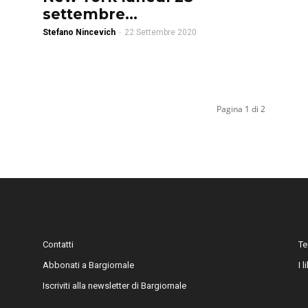
settembre...
Stefano Nincevich
-
22 Settembre 2020
Pagina 1 di 2
Contatti
Te
Abbonati a Bargiornale
I 
Iscriviti alla newsletter di Bargiornale