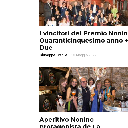
I vincitori del Premio Noni
Quaranticinquesimo anno 
Due
Giuseppe Stabile
-
13 Maggio 2022
Aperitivo Nonino
protagonista de La