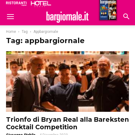
Ristoranti
Hoteldomani
Home
Tag
Appbargiornale
Tag: appbargiornale
Trionfo di Bryan Real alla Bareksten
Cocktail Competition