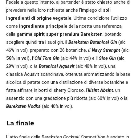
Fedele a questo intento, ai bartender è stato chiesto anche di
prevedere nella loro richiesta anche l’impiego di
soli
ingredienti di origine vegetale
. Ultima condizione l’utilizzo
come
ingrediente principale
della ricetta una referenza
della
gamma spirit super premium Bareksten
, potendo
scegliere quindi tra i suoi gin, il
Bareksten Botanical Gin
(alc
46% in vol), preparato con 26 botaniche,
il
Navy Strenght
(alc
58% in vol), l’
Old Tom Gin
(alc 44% in vol) e il
Sloe Gin
(alc
29% in vol), o
la
Botanical Aquavit
(alc 40% in vol), una
classica Aquavit scandinava, ottenuta aromatizzando la base
alcolica di patate con una distillazione di diverse botaniche e
fatta affinare in botti di sherry Oloroso, l’
Illsint Absint
,
un
assenzio con una gradazione più ridotta (alc 60% in vol) o la
Bareksten Vodka
(alc 40% in vol).
La finale
L’atto finale della
Bareksten Cocktail Competition
è andato in