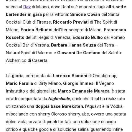
scena al
Dav
di Milano, dove Real si è imposto sugli
altri sette
bartender in gara
per la vittoria:
Simone Covan
del Santa
Cocktail Club di Firenze,
Riccardo Previati
di The Spirit di
Milano,
Enrico Bellucci
dell’Iter sempre di Milano,
Francesco
Rossetto
del St. Regis di Venezia,
Edoardo Bullio
del Romeo
Cocktail Bar di Verona,
Barbara Hanna Souza
del Terra –
Natural Spirit di Palermo e
Giovanni De Gaetano
del Salotto
Alchemico di Caserta.
La
giuria
, composta da
Lorenzo Bianchi
di Onestigroup,
Mario Farulla
di Dirty Milano,
Giorgio Immesi
Il Vegano
Imbruttito e dal giornalista
Marco Emanuele Muraca
, è stata
infatti conquistata da
Nightshade
, drink che Real ha realizzato
utlizzando una
doppia base Bareksten
, l’Aquavit e la Vodka,
miscelando con sherry Oloroso sherry, ube, ovvero una patata
dolce viola, orzata di pinoli tostati, una soluzione di acido
citrico e qualche goccia di soluzione salina, guarnendo infine