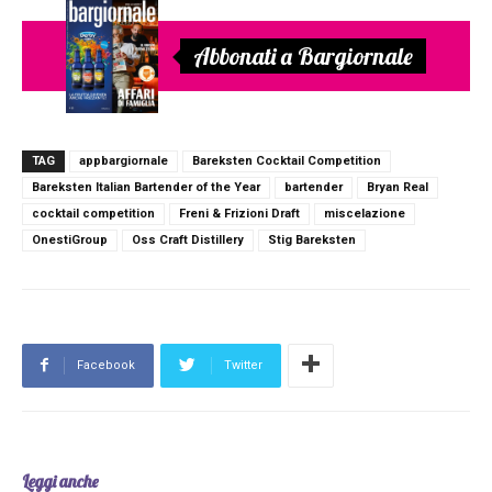
Abbonati a Bargiornale
TAG
appbargiornale
Bareksten Cocktail Competition
Bareksten Italian Bartender of the Year
bartender
Bryan Real
cocktail competition
Freni & Frizioni Draft
miscelazione
OnestiGroup
Oss Craft Distillery
Stig Bareksten
Facebook
Twitter
Leggi anche