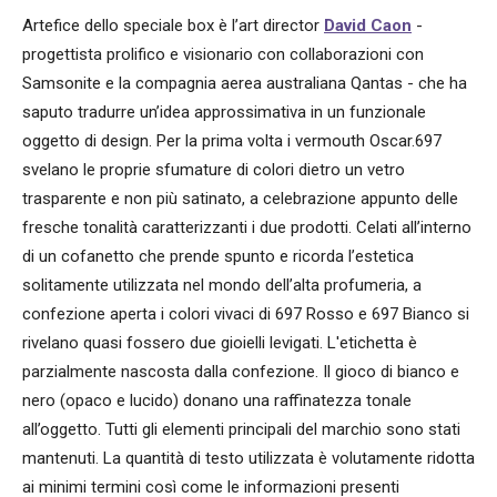
Artefice dello speciale box è l’art director
David Caon
-
progettista prolifico e visionario con collaborazioni con
Samsonite e la compagnia aerea australiana Qantas - che ha
saputo tradurre un’idea approssimativa in un funzionale
oggetto di design. Per la prima volta i vermouth Oscar.697
svelano le proprie sfumature di colori dietro un vetro
trasparente e non più satinato, a celebrazione appunto delle
fresche tonalità caratterizzanti i due prodotti. Celati all’interno
di un cofanetto che prende spunto e ricorda l’estetica
solitamente utilizzata nel mondo dell’alta profumeria, a
confezione aperta i colori vivaci di 697 Rosso e 697 Bianco si
rivelano quasi fossero due gioielli levigati. L'etichetta è
parzialmente nascosta dalla confezione. Il gioco di bianco e
nero (opaco e lucido) donano una raffinatezza tonale
all’oggetto. Tutti gli elementi principali del marchio sono stati
mantenuti. La quantità di testo utilizzata è volutamente ridotta
ai minimi termini così come le informazioni presenti