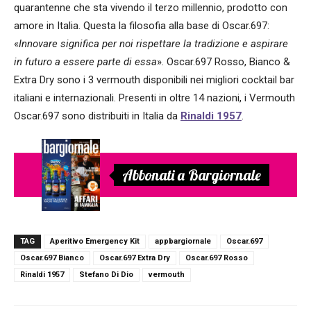
quarantenne che sta vivendo il terzo millennio, prodotto con
amore in Italia. Questa la filosofia alla base di Oscar.697:
«
Innovare significa per noi rispettare la tradizione e aspirare
in futuro a essere parte di essa
». Oscar.697 Rosso, Bianco &
Extra Dry sono i 3 vermouth disponibili nei migliori cocktail bar
italiani e internazionali. Presenti in oltre 14 nazioni, i Vermouth
Oscar.697 sono distribuiti in Italia da
Rinaldi 1957
.
Abbonati a Bargiornale
TAG
Aperitivo Emergency Kit
appbargiornale
Oscar.697
Oscar.697 Bianco
Oscar.697 Extra Dry
Oscar.697 Rosso
Rinaldi 1957
Stefano Di Dio
vermouth