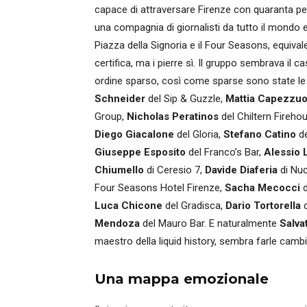
capace di attraversare Firenze con quaranta p
una compagnia di giornalisti da tutto il mondo e
Piazza della Signoria e il Four Seasons, equival
certifica, ma i pierre sì. Il gruppo sembrava il ca
ordine sparso, così come sparse sono state le
Schneider
del Sip & Guzzle,
Mattia Capezzuo
Group,
Nicholas Peratinos
del Chiltern Fireho
Diego Giacalone
del Gloria,
Stefano Catino
d
Giuseppe Esposito
del Franco’s Bar,
Alessio 
Chiumello
di Ceresio 7,
Davide Diaferia
di Nu
Four Seasons Hotel Firenze,
Sacha Mecocci
Luca Chicone
del Gradisca,
Dario Tortorella
d
Mendoza
del Mauro Bar. E naturalmente
Salva
maestro della liquid history, sembra farle camb
Una mappa emozionale