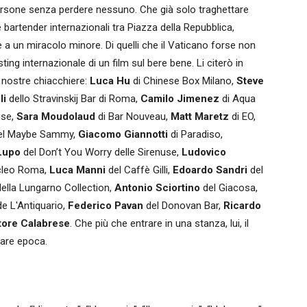
ersone senza perdere nessuno. Che già solo traghettare
 bartender internazionali tra Piazza della Repubblica,
e a un miracolo minore. Di quelli che il Vaticano forse non
sting internazionale di un film sul bere bene. Li citerò in
 nostre chiacchiere:
Luca Hu
di Chinese Box Milano,
Steve
li
dello Stravinskij Bar di Roma,
Camilo Jimenez
di Aqua
use,
Sara Moudolaud
di Bar Nouveau,
Matt Maretz
di EO,
el Maybe Sammy,
Giacomo Giannotti
di Paradiso,
Lupo
del Don’t You Worry delle Sirenuse,
Ludovico
cleo Roma,
Luca Manni
del Caffè Gilli,
Edoardo Sandri
del
della Lungarno Collection,
Antonio Sciortino
del Giacosa,
e L'Antiquario,
Federico Pavan
del Donovan Bar,
Ricardo
tore Calabrese
. Che più che entrare in una stanza, lui, il
iare epoca.