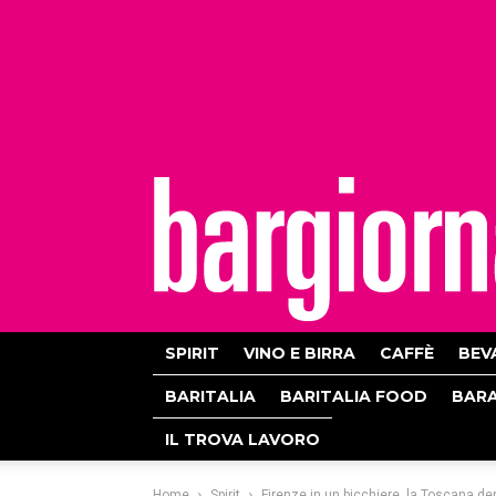
bargiornale
SPIRIT
VINO E BIRRA
CAFFÈ
BEV
BARITALIA
BARITALIA FOOD
BAR
IL TROVA LAVORO
Home
Spirit
Firenze in un bicchiere, la Toscana den