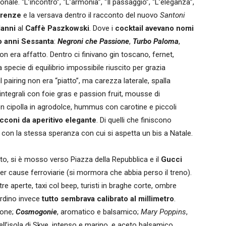
le. “L’incontro”, “L’armonia”, “Il passaggio”, “L’eleganza”,
irenze
e la versava dentro il racconto del nuovo
Santoni
anni
al
Caffè Paszkowski
. Dove i
cocktail avevano nomi
o anni Sessanta
:
Negroni che Passione
,
Turbo Paloma
,
 non era affatto. Dentro ci finivano gin toscano, fernet,
a specie di equilibrio impossibile riuscito per grazia
 pairing non era “piatto”, ma carezza laterale, spalla
integrali con foie gras e passion fruit, mousse di
 cipolla in agrodolce, hummus con carotine e piccoli
cconi da aperitivo elegante
. Di quelli che finiscono
e con la stessa speranza con cui si aspetta un bis a Natale.
to, si è mosso verso Piazza della Repubblica e il
Gucci
er cause ferroviarie (si mormora che abbia perso il treno).
re aperte, taxi col beep, turisti in braghe corte, ombre
ardino invece
tutto sembrava calibrato al millimetro
.
pone;
Cosmogonie
, aromatico e balsamico;
Mary Poppins
,
ell’isola di Skye, intenso e marino, e aceto balsamico