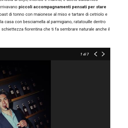
arrivavano
piccoli accompagnamenti pensati per stare
toast di tonno con maionese al miso e tartare di cetriolo e
a casa con besciamella al parmigiano, ratatouille dentro
a schiettezza fiorentina che ti fa sembrare naturale anche il
1
di 7