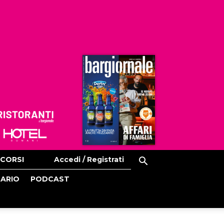
Ristoranti
Hoteldomani
CORSI
Accedi / Registrati
CARIO
PODCAST