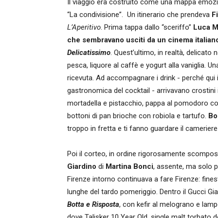
Il viaggio era costruito come una mappa emoziona
“La condivisione”. Un itinerario che prendeva
F
L’Aperitivo
. Prima tappa dallo “sceriffo”
Luca M
che sembravano usciti da un cinema italian
Delicatissimo
. Quest’ultimo, in realtà, delicato
pesca, liquore al caffè e yogurt alla vaniglia. Un
ricevuta. Ad accompagnare i drink - perché qui il
gastronomica del cocktail - arrivavano crostini 
mortadella e pistacchio, pappa al pomodoro con
bottoni di pan brioche con robiola e tartufo.
Bo
troppo in fretta e ti fanno guardare il camerier
Poi il corteo, in ordine rigorosamente scompos
Giardino
di
Martina Bonci
, assente, ma solo p
Firenze intorno continuava a fare Firenze: finest
lunghe del tardo pomeriggio. Dentro il Gucci Gi
Botta e Risposta
, con kefir al melograno e lam
dove Talisker 10 Year Old, single malt torbato d