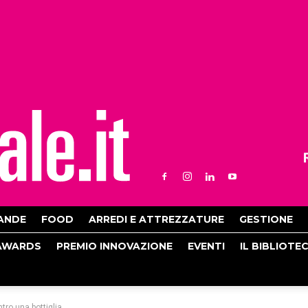
ANDE
FOOD
ARREDI E ATTREZZATURE
GESTIONE
AWARDS
PREMIO INNOVAZIONE
EVENTI
IL BIBLIOTE
tro una bottiglia