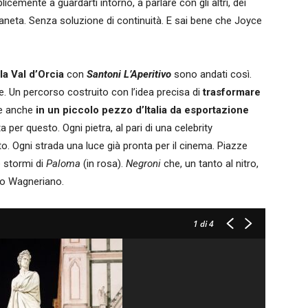
emente a guardarti intorno, a parlare con gli altri, dei
 pianeta. Senza soluzione di continuità. E sai bene che Joyce
la Val d’Orcia
con
Santoni L’Aperitivo
sono andati così.
e. Un percorso costruito con l’idea precisa di
trasformare
se anche
in un piccolo pezzo d’Italia da esportazione
a per questo. Ogni pietra, al pari di una celebrity
. Ogni strada una luce già pronta per il cinema. Piazze
 stormi di
Paloma
(in rosa).
Negroni
che, un tanto al nitro,
do Wagneriano.
1
di 4