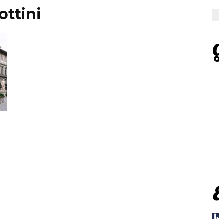
ottini
G