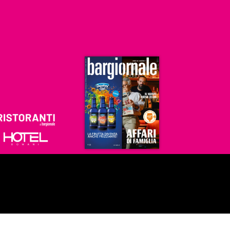
Ristoranti
Hoteldomani