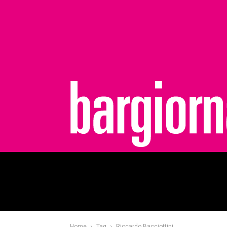
bargiornale
Home
Tag
Riccardo Bacciottini