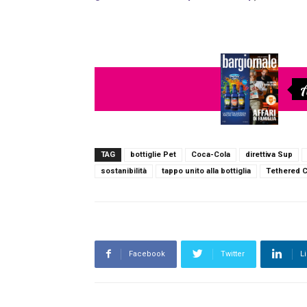
A
TAG
bottiglie Pet
Coca-Cola
direttiva Sup
sostanibilità
tappo unito alla bottiglia
Tethered 
Facebook
Twitter
L