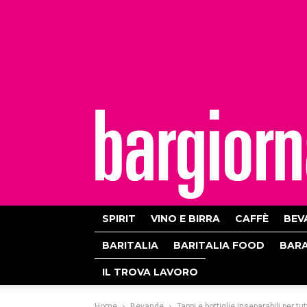
bargiornale
SPIRIT
VINO E BIRRA
CAFFÈ
BEV
BARITALIA
BARITALIA FOOD
BAR
IL TROVA LAVORO
Home
Bevande
Tappi e bottiglie inseparabili per tu