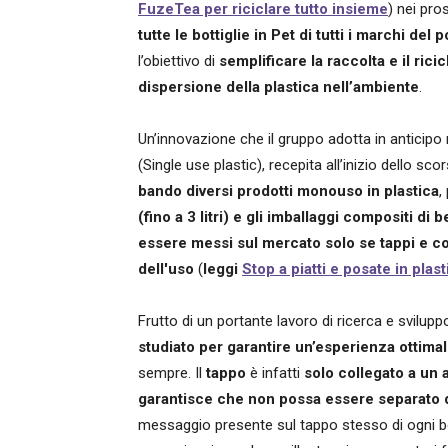
FuzeTea per riciclare tutto insieme
) nei pr
tutte le bottiglie in Pet di tutti i marchi del 
l’obiettivo di
semplificare la raccolta e il rici
dispersione
della plastica nell’ambiente
.
Un’innovazione che il gruppo adotta in anticipo 
(Single use plastic), recepita all’inizio dello sc
bando diversi prodotti monouso in plastica
,
(fino a 3 litri) e gli imballaggi compositi d
essere messi sul mercato solo se tappi e cop
dell'uso
(
leggi
Stop a piatti e posate in pla
Frutto di un portante lavoro di ricerca e svilup
studiato per garantire un’esperienza ottima
sempre. Il
tappo
è infatti
solo collegato a un 
garantisce che non possa essere separato da
messaggio presente sul tappo stesso di ogni bo