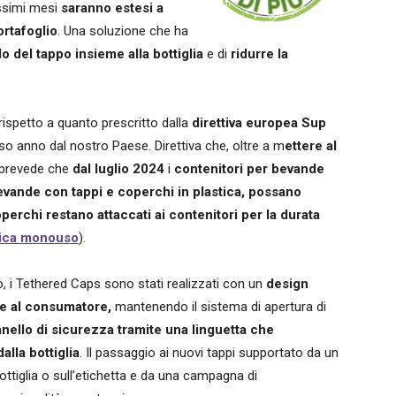
ossimi mesi
saranno estesi a
portafoglio
. Una soluzione che ha
clo del tappo insieme alla bottiglia
e di
ridurre la
rispetto a quanto prescritto dalla
direttiva europea Sup
orso anno dal nostro Paese. Direttiva che, oltre a m
ettere al
 prevede che
dal luglio 2024
i
contenitori per bevande
i bevande con tappi e coperchi in plastica, possano
erchi restano attaccati ai contenitori per la durata
stica monouso
).
po, i Tethered Caps sono stati realizzati con un
design
le al consumatore,
mantenendo il sistema di apertura di
anello di sicurezza tramite una linguetta che
lla bottiglia
. Il passaggio ai nuovi tappi supportato da un
ttiglia o sull’etichetta e da una campagna di