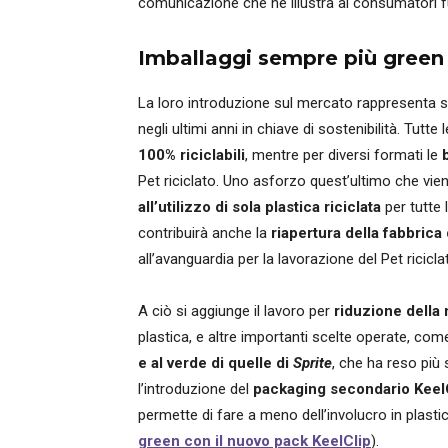
comunicazione che ne illustra ai consumatori fu
Imballaggi sempre più green
La loro introduzione sul mercato rappresenta sol
negli ultimi anni in chiave di sostenibilità. Tutte 
100% riciclabili
, mentre per diversi formati le
Pet riciclato. Uno asforzo quest’ultimo che vi
all’utilizzo di sola plastica riciclata
per tutte l
contribuirà anche la
riapertura
della fabbrica 
all’avanguardia per la lavorazione del Pet ricicla
A ciò si aggiunge il lavoro per
riduzione della 
plastica, e altre importanti scelte operate, com
e al verde di quelle di
Sprite
, che ha reso più 
l’introduzione del
packaging secondario Keel
permette di fare a meno dell’involucro in plastic
green con il nuovo pack KeelClip
).