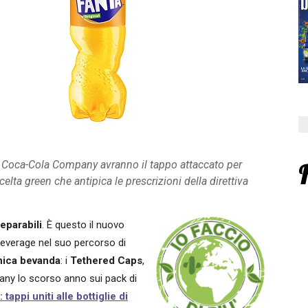
 The Coca-Cola Company avranno il tappo attaccato per
scelta green che antipica le prescrizioni della direttiva
eparabili
. È questo il nuovo
io 
beverage nel suo percorso di
onica bevanda
: i
Tethered Caps
,
pany lo scorso anno sui pack di
tappi uniti alle bottiglie di