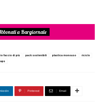
bbonati a Bargiornale
io faccio di più
pack sostenibili
plastica monouso
riciclo
Caps
inkedin
Pinterest
Email