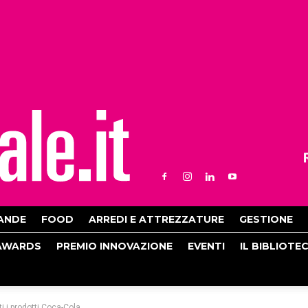
ANDE
FOOD
ARREDI E ATTREZZATURE
GESTIONE
AWARDS
PREMIO INNOVAZIONE
EVENTI
IL BIBLIOTE
tti i prodotti Coca-Cola