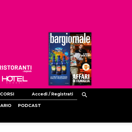
Ristoranti
Hoteldomani
CORSI
Accedi / Registrati
CARIO
PODCAST