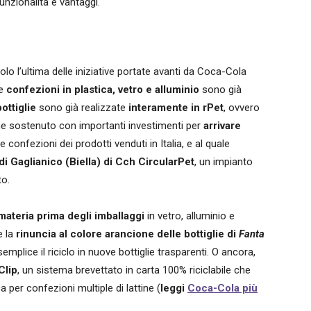
nzionalità e vantaggi.
o l’ultima delle iniziative portate avanti da Coca-Cola
le
confezioni in plastica, vetro e alluminio
sono già
bottiglie
sono già realizzate
interamente in rPet
, ovvero
ene sostenuto con importanti investimenti per
arrivare
e confezioni dei prodotti venduti in Italia, e al quale
di Gaglianico (Biella) di Cch CircularPet
, un impianto
to.
materia prima degli imballaggi
in vetro, alluminio e
e la
rinuncia al colore arancione delle bottiglie di
Fanta
semplice il riciclo in nuove bottiglie trasparenti. O ancora,
Clip
, un sistema brevettato in carta 100% riciclabile che
a per confezioni multiple di lattine (
leggi
Coca-Cola più