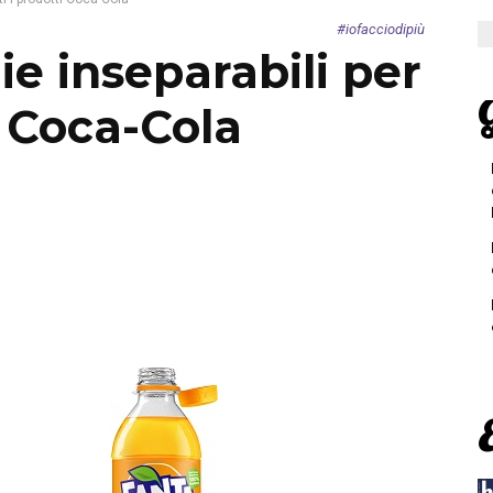
#iofacciodipiù
ie inseparabili per
G
i Coca-Cola