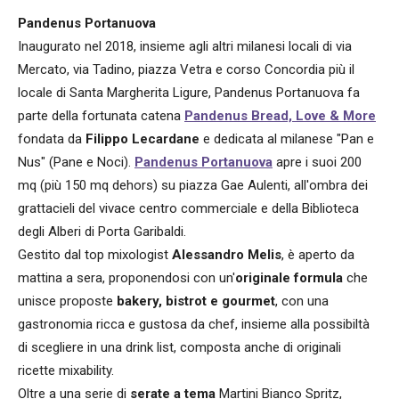
Pandenus Portanuova
Inaugurato nel 2018, insieme agli altri milanesi locali di via
Mercato, via Tadino, piazza Vetra e corso Concordia più il
locale di Santa Margherita Ligure, Pandenus Portanuova fa
parte della fortunata catena
Pandenus
Bread, Love & More
fondata da
Filippo Lecardane
e dedicata al milanese "Pan e
Nus" (Pane e Noci).
Pandenus Portanuova
apre i suoi 200
mq (più 150 mq dehors) su piazza Gae Aulenti, all'ombra dei
grattacieli del vivace centro commerciale e della Biblioteca
degli Alberi di Porta Garibaldi.
Gestito dal top mixologist
Alessandro Melis
, è aperto da
mattina a sera, proponendosi con un'
originale formula
che
unisce proposte
bakery, bistrot e gourmet
, con una
gastronomia ricca e gustosa da chef, insieme alla possibiltà
di scegliere in una drink list, composta anche di originali
ricette mixability.
Oltre a una serie di
serate a tema
Martini Bianco Spritz,