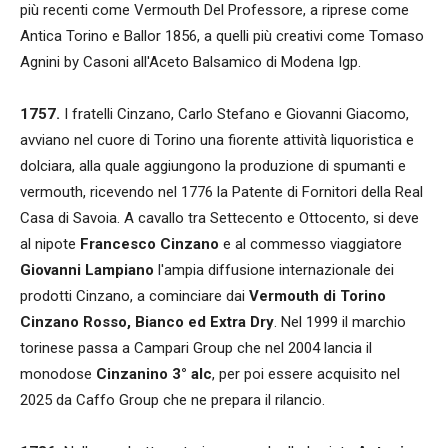
più recenti come Vermouth Del Professore, a riprese come
Antica Torino e Ballor 1856, a quelli più creativi come Tomaso
Agnini by Casoni all'Aceto Balsamico di Modena Igp.
1757.
I fratelli Cinzano, Carlo Stefano e Giovanni Giacomo,
avviano nel cuore di Torino una fiorente attività liquoristica e
dolciara, alla quale aggiungono la produzione di spumanti e
vermouth, ricevendo nel 1776 la Patente di Fornitori della Real
Casa di Savoia. A cavallo tra Settecento e Ottocento, si deve
al nipote
Francesco Cinzano
e al commesso viaggiatore
Giovanni Lampiano
l'ampia diffusione internazionale dei
prodotti Cinzano, a cominciare dai
Vermouth di Torino
Cinzano Rosso, Bianco ed Extra Dry
. Nel 1999 il marchio
torinese passa a Campari Group che nel 2004 lancia il
monodose
Cinzanino 3° alc
, per poi essere acquisito nel
2025 da Caffo Group che ne prepara il rilancio.