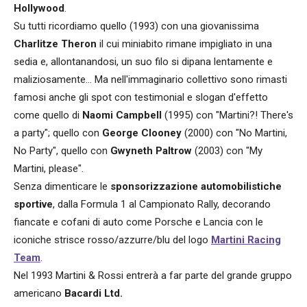
Hollywood
.
Su tutti ricordiamo quello (1993) con una giovanissima
Charlitze Theron
il cui miniabito rimane impigliato in una
sedia e, allontanandosi, un suo filo si dipana lentamente e
maliziosamente... Ma nell'immaginario collettivo sono rimasti
famosi anche gli spot con testimonial e slogan d'effetto
come quello di
Naomi Campbell
(1995) con "Martini?! There's
a party"; quello con
George Clooney
(2000) con "No Martini,
No Party", quello con
Gwyneth Paltrow
(2003) con "My
Martini, please".
Senza dimenticare le
sponsorizzazione automobilistiche
sportive
, dalla Formula 1 al Campionato Rally, decorando
fiancate e cofani di auto come Porsche e Lancia con le
iconiche strisce rosso/azzurre/blu del logo
Martini Racing
Team
.
Nel 1993 Martini & Rossi entrerà a far parte del grande gruppo
americano
Bacardi Ltd.