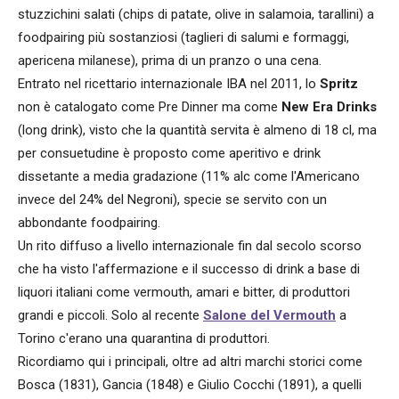
stuzzichini salati (chips di patate, olive in salamoia, tarallini) a
foodpairing più sostanziosi (taglieri di salumi e formaggi,
apericena milanese), prima di un pranzo o una cena.
Entrato nel ricettario internazionale IBA nel 2011, lo
Spritz
non è catalogato come Pre Dinner ma come
New Era Drinks
(long drink), visto che la quantità servita è almeno di 18 cl, ma
per consuetudine è proposto come aperitivo e drink
dissetante a media gradazione (11% alc come l'Americano
invece del 24% del Negroni), specie se servito con un
abbondante foodpairing.
Un rito diffuso a livello internazionale fin dal secolo scorso
che ha visto l'affermazione e il successo di drink a base di
liquori italiani come vermouth, amari e bitter, di produttori
grandi e piccoli. Solo al recente
Salone del Vermouth
a
Torino c'erano una quarantina di produttori.
Ricordiamo qui i principali, oltre ad altri marchi storici come
Bosca (1831), Gancia (1848) e Giulio Cocchi (1891), a quelli