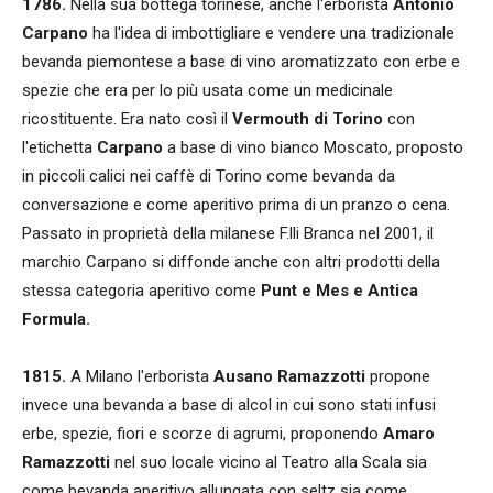
1786.
Nella sua bottega torinese, anche l'erborista
Antonio
Carpano
ha l'idea di imbottigliare e vendere una tradizionale
bevanda piemontese a base di vino aromatizzato con erbe e
spezie che era per lo più usata come un medicinale
ricostituente. Era nato così il
Vermouth di Torino
con
l'etichetta
Carpano
a base di vino bianco Moscato, proposto
in piccoli calici nei caffè di Torino come bevanda da
conversazione e come aperitivo prima di un pranzo o cena.
Passato in proprietà della milanese F.lli Branca nel 2001, il
marchio Carpano si diffonde anche con altri prodotti della
stessa categoria aperitivo come
Punt e Mes e Antica
Formula.
1815.
A Milano l'erborista
Ausano Ramazzotti
propone
invece una bevanda a base di alcol in cui sono stati infusi
erbe, spezie, fiori e scorze di agrumi, proponendo
Amaro
Ramazzotti
nel suo locale vicino al Teatro alla Scala sia
come bevanda aperitivo allungata con seltz sia come