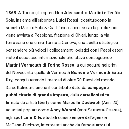
1863
. A Torino gli imprenditori
Alessandro Martini
e Teofilo
Sola, insieme alll'erborista
Luigi Rossi,
costituiscono la
società Martini Sola & Cia. L'anno successivo la produzione
viene avviata a Pessione, frazione di Chieri, lungo la via
ferroviaria che univa Torino a Genova, una scelta strategica
per rendere più veloci i collegamenti logistici con i Paesi esteri
visto il successo internazionale che stava conseguendo
Martini Vermouth di Torino Rosso,
a cui seguirà nei primi
del Novecento quello di Vermouth
Bianco e Vermouth Extra
Dry,
conquisterando i mercati di oltre 70 Paesi del mondo.
Da sottolineare anche il contributo dato da
campagne
pubblicitarie di grande impatto
, dalla
cartellonistica
firmata da artisti liberty come
Marcello Dudovich
(Anni 20)
ad artisti pop art come
Andy Wahrol
(anni Settanta-Ottanta),
agli
spot cine & tv,
studiati quasi sempre dall'agenzia
McCann-Erickson, interpretati anche da famosi
attori di