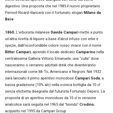
digestivo. Una proposta che nel 1985 il nuovo proprietario
Pernod-Ricard rilancerà con il fortunato slogan
Milano da
Bere
.
1860.
L'erborista milanese
Davide Campari
mette a punto
un'altra ricetta di liquore a base d'alcol infuso con erbe e
spezie, dalli'nconfondibile colore rosso vivace con il nome
Bitter Campari
, aprendo il locale dedicato
Camparino
nella
centralissima Galleria Vittorio Emanuele, una "culla" dove
nasceranno o verranno adottati drink che diventeranno
internazionali come Mi-To, Americano e Negroni. Nel 1932
sarà lanciato il primo aperitivo monodose
Campari Soda
, a
bassa gradazione (10% alc) nella iconica bottiglia da 10 cl
senza etichetta disegnata dal futurista Fortunato Depero. La
proposta di un aperitivo monodose da 10 cl in versione
analcolica sarà seguita nel 1965 dal "biondo"
Crodino
,
acquisito nel 1995 da Campari Group.