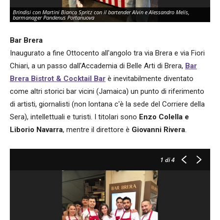
Brindisi con Martini Bianco Spritz con il bartender Alvin e Alessandro Melis,
barmanager Pandenus Portanuova
Bar Brera
Inaugurato a fine Ottocento all'angolo tra via Brera e via Fiori
Chiari, a un passo dall'Accademia di Belle Arti di Brera,
Bar
Brera
Bistrot & Cocktail Bar
è inevitabilmente diventato
come altri storici bar vicini (Jamaica) un punto di riferimento
di artisti, giornalisti (non lontana c'è la sede del Corriere della
Sera), intellettuali e turisti. I titolari sono
Enzo Colella e
Liborio Navarra
, mentre il direttore è
Giovanni Rivera
.
1
di 4