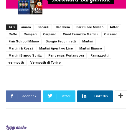
TAG
amaro
Bacardi
Bar Brera
Bar Cuore Milano
bitter
Caffo
Campari
Carpano
Ciao! Terrazza Martini
Cinzano
Flair School Milano
Giorgio Facchinetti
Martini
Martini & Rossi
Martini Aperitivo Line
Martini Bianco
Martini Bianco Spritz
Pandenus Portanuova
Ramazzotti
vermouth
Vermouth di Torino
Facebook
Twitter
Linkedin
Leggi anche