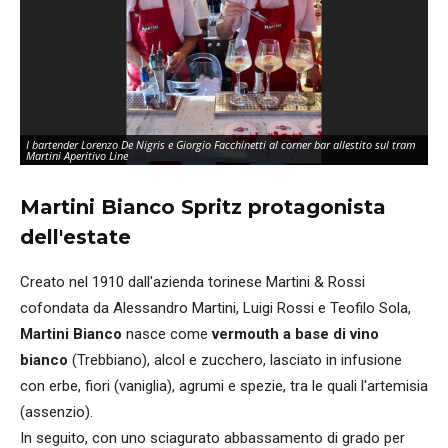
I bartender Lorenzo De Nigris e Giorgio Facchinetti al corner bar allestito sul tram
l t
Martini Aperitivo Line
fu
Martini Bianco Spritz protagonista
dell'estate
Creato nel 1910 dall'azienda torinese Martini & Rossi
cofondata da Alessandro Martini, Luigi Rossi e Teofilo Sola,
Martini Bianco
nasce come
vermouth a base di vino
bianco
(Trebbiano), alcol e zucchero, lasciato in infusione
con erbe, fiori (vaniglia), agrumi e spezie, tra le quali l'artemisia
(assenzio).
In seguito, con uno sciagurato abbassamento di grado per