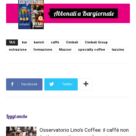
Abbonati a Bargiornale
TAG
bar
baristi
caffè
Cimbali
Cimbali Group
estrazione
formazione
Mazzer
specialty coffee
tazzina
Facebook
Twitter
Leggi anche
Osservatorio Lino’s Coffee: il caffè non