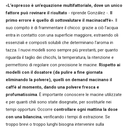
«
L’espresso è un’equazione multifattoriale, dove un unico
fattore può rovinare il risultato
- riprende González -.
Il
primo errore è quello di sottovalutare il macinacaffè
». Il
suo compito è di frammentare il chicco: grazie a ciò l’acqua
entra in contatto con una superficie maggiore, estraendo oli
essenziali e composti solubili che determinano l’aroma in
tazza. I nuovi modelli sono sempre più prestanti, per quanto
riguarda il taglio dei chicchi, la temperatura, la ritenzione e
permettono di regolare con precisione le macine.
Rispetto ai
modelli con il dosatore (da pulire a fine giornata
eliminando la polvere), quelli on demand macinano il
caffè al momento, dando una polvere fresca e
profumatissima
. È importante conoscere le macine utilizzate
e per quanti chili sono state disegnate, per sostituirle nei
tempi opportuni. Occorre
controllare ogni mattina la dose
con una bilancina
, verificando i tempi di estrazione. Se
troppo brevi o troppo lunghi bisogna intervenire sulla