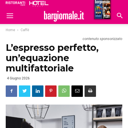
Ristoranti
Hoteldomani
Home
Caffè
contenuto sponsorizzato
L’espresso perfetto,
un’equazione
multifattoriale
4 Giugno 2026