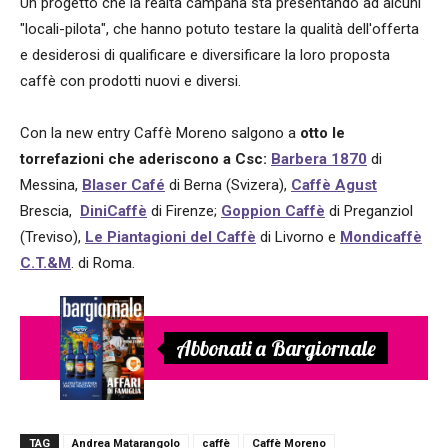
Un progetto che la realtà campana sta presentando ad alcuni
"locali-pilota", che hanno potuto testare la qualità dell'offerta
e desiderosi di qualificare e diversificare la loro proposta
caffè con prodotti nuovi e diversi.
Con la new entry Caffè Moreno salgono a
otto le
torrefazioni che aderiscono a Csc:
Barbera 1870
di
Messina,
Blaser Café
di Berna (Svizera),
Caffè Agust
Brescia,
DiniCaffè
di Firenze;
Goppion Caffè
di Preganziol
(Treviso),
Le Piantagioni
del Caffè
di Livorno e
Mondicaffè
C.T.&M
. di Roma.
Abbonati a Bargiornale
TAG
Andrea Matarangolo
caffè
Caffè Moreno