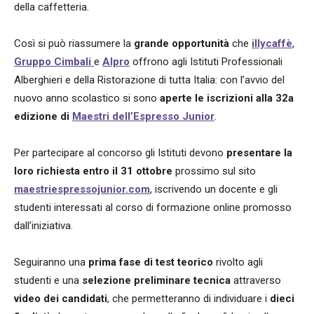
della caffetteria.
Così si può riassumere la
grande opportunità
che
illycaffè
,
Gruppo Cimbali
e
Alpro
offrono agli Istituti Professionali
Alberghieri e della Ristorazione di tutta Italia: con l’avvio del
nuovo anno scolastico si sono
aperte le iscrizioni alla 32a
edizione di
Maestri dell’Espresso Junior
.
Per partecipare al concorso gli Istituti devono
presentare la
loro richiesta entro il 31 ottobre
prossimo sul sito
maestriespressojunior.com
, iscrivendo un docente e gli
studenti interessati al corso di formazione online promosso
dall’iniziativa.
Seguiranno una
prima fase di test teorico
rivolto agli
studenti e una
selezione preliminare tecnica
attraverso
video dei candidati
, che permetteranno di individuare i
dieci