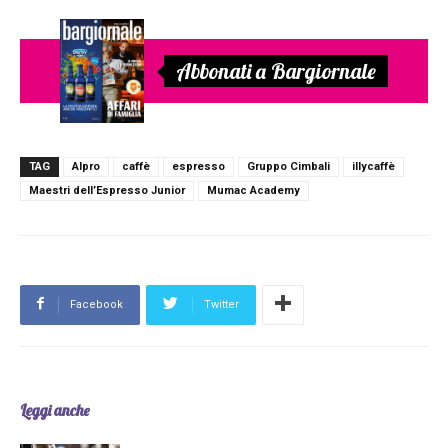
Abbonati a Bargiornale
TAG
Alpro
caffè
espresso
Gruppo Cimbali
illycaffè
Maestri dell’Espresso Junior
Mumac Academy
Facebook
Twitter
Leggi anche