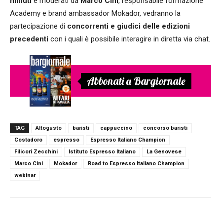
minuti
e moderati da
Marco Cini
, responsabile formazione
Academy e brand ambassador Mokador, vedranno la
partecipazione di
concorrenti e giudici delle edizioni
precedenti
con i quali è possibile interagire in diretta via chat.
Abbonati a Bargiornale
TAG
Altogusto
baristi
cappuccino
concorso baristi
Costadoro
espresso
Espresso Italiano Champion
Filicori Zecchini
Istituto Espresso Italiano
La Genovese
Marco Cini
Mokador
Road to Espresso Italiano Champion
webinar