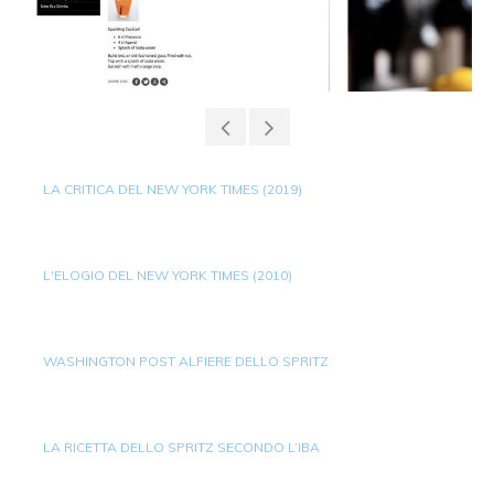
LA CRITICA DEL NEW YORK TIMES (2019)
L'ELOGIO DEL NEW YORK TIMES (2010)
WASHINGTON POST ALFIERE DELLO SPRITZ
LA RICETTA DELLO SPRITZ SECONDO L’IBA