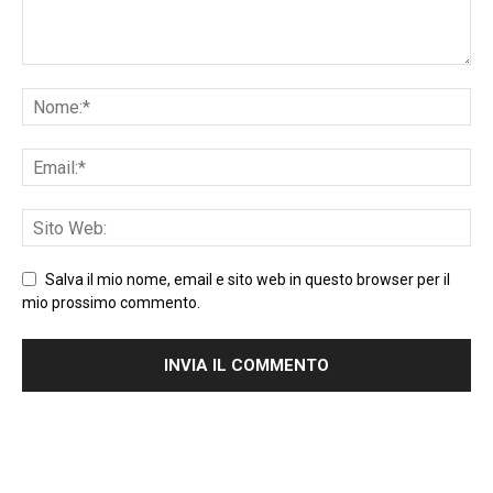
limon…” Il termine amaro, o bitter, entra così per la
prima volta sulla ribalta.
Da bevanda popolare a drink
Tra gli anni Settanta e Ottanta si assiste a un boom
industriale ed economico nel Veneto che diventa una
delle regioni più ricche d’Italia e lo Spritz da bevanda
popolare si trasforma in un drink. Lo Spritz diviene un
aperitivo molto popolare a Venezia (terra del Select), a
Salva il mio nome, email e sito web in questo browser per il
Padova (patria di Aperol) e nel resto del nord est. Lo si
mio prossimo commento.
beve soprattutto con Campari, con Select, con
l'Aperol e, in misura molto minore, col Cynar.
L’investitura dello Spritz come aperitivo di moda e
l’accoppiata di successo tra prosecco e Aperol è un
evento recentissimo. Il detonatore sarà l’acquisizione
nel 2003 dell'aperitivo-liquore della Barbieri, nato a