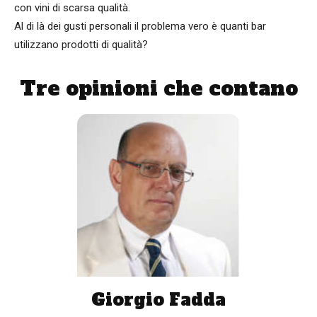
con vini di scarsa qualità.
Al di là dei gusti personali il problema vero è quanti bar
utilizzano prodotti di qualità?
Tre opinioni che contano
Giorgio Fadda
«Il vero guaio in Italia è che molti non si accontentano
dell’ottimo margine che offre lo Spritz e usano
prodotti di scarsa qualità per combattere la
concorrenza. Non capisco certo snobismo. Lo Spritz
ha tutte le caratteristiche di un buon aperitivo:
l’effervescenza, la parte amaricante e in più è a bassa
gradazione alcolica in linea con le nuove tendenze del
low alcohol»
Giorgio Fadda