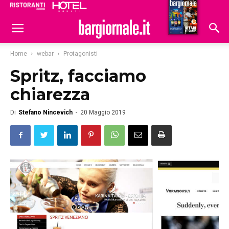
Ristoranti
Hoteldomani
Home
webar
Protagonisti
Spritz, facciamo
chiarezza
Di
Stefano Nincevich
-
20 Maggio 2019