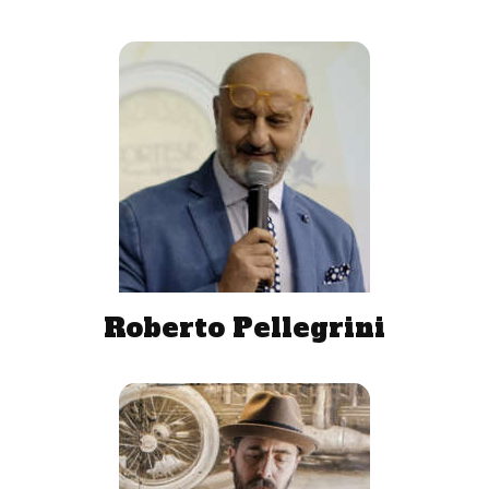
Roberto Pellegrini
«Lo Spritz incarna l’idea di convivio. Il suo successo in
America è stato alimentato, prima di tutto, da un
passaparola partito dai tanti turisti americani che
frequentano Venezia. Ed è così che da semplice
bevanda è diventato un drink “cool”. Questo ha
alimentato il fronte sia degli estimatori sia dei
detrattori. Succede sempre quando qualcuno o
qualcosa ha successo»
Roberto Pellegrini
Massimo Stronati
Quando scrissi “Ogni volta che chiedi un Aperol Spritz
un barista muore” è iniziato il gioco sui social media e