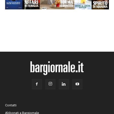
volte abbiamo sentito “Senza lo Spritz non sarei
riuscito a comprarmi il locale”? Tanti grandi barman
storcono comunque il naso. C’è chi, pur ritenendolo
un drink da poco, lo inserisce in carta a beneficio degli
ospiti; chi lo ha bandito e infine chi propone, nella sua
drink list, un’alternativa al classico Spritz. Noi di
Bargiornale abbiamo scelto di dedicargli un omaggio
nella prossima tappa di Baritalia Hub (Bari, 23
settembre), invitando i bartender a rileggere lo Spritz in
una veste magari nuova, ma sempre attenta alla
qualità della materia prima: spirits, vini, garnish e
ghiaccio inclusi. Un modo, come un altro, per
rispondere a chi tratta coi piedi il nostro aperitivo
italiano. S.N.
Contatti
Abbonati a Bargiornale