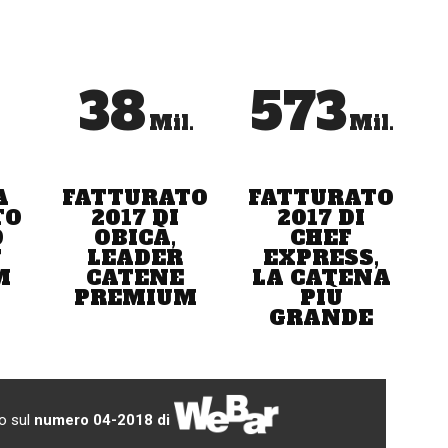
no fatto segnare un +14% nel giro d'affari complessivo:
ia (+50%), mentre l'unico a rimanere al palo,
38
573
ato Panino Giusto. «Una crescita - spiega Pambianco -
Mil.
Mil.
ure. Negli ultimi tre anni questo segmento ha mostrato
amo un'ulteriore accelerata: i piani di sviluppo dei brand,
tanti investitori, anche stranieri, interessati a puntare su un
A
FATTURATO
FATTURATO
TO
2017 DI
2017 DI
0
OBICÀ,
CHEF
T
LEADER
EXPRESS,
M
CATENE
LA CATENA
itori stranieri nel settore del food retail è legato da un lato
PREMIUM
PIÙ
ianco - dall'altra alla scarsissima penetrazione della
GRANDE
ualunque format, a patto che sia innovativo».
rsi modelli: da chi è passato da uno a più locali, restando
milanesi Da Giacomo o Langosteria), a chi è già nato con
to sul
numero 04-2018 di
i), a chi ha alle spalle realtà strutturate e quindi capitali