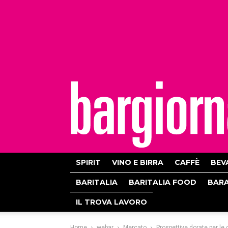
bargiornale
SPIRIT
VINO E BIRRA
CAFFÈ
BEV
BARITALIA
BARITALIA FOOD
BAR
IL TROVA LAVORO
Home
webar
Mercato
Prospettive dorate per le