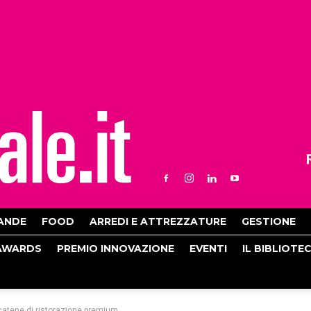
ANDE
FOOD
ARREDI E ATTREZZATURE
GESTIONE
AWARDS
PREMIO INNOVAZIONE
EVENTI
IL BIBLIOTE
 catene di ristorazione premium