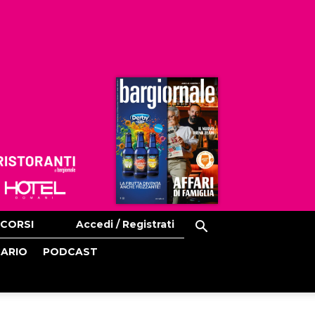
Ristoranti
Hoteldomani
CORSI
Accedi / Registrati
CARIO
PODCAST