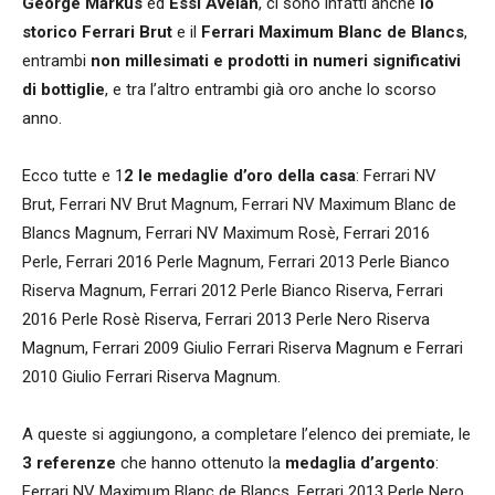
George Markus
ed
Essi Avelan
, ci sono infatti anche
lo
storico Ferrari Brut
e il
Ferrari Maximum Blanc de Blancs
,
entrambi
non millesimati e prodotti in numeri significativi
di bottiglie
, e tra l’altro entrambi già oro anche lo scorso
anno.
Ecco tutte e 1
2 le medaglie d’oro della casa
: Ferrari NV
Brut, Ferrari NV Brut Magnum, Ferrari NV Maximum Blanc de
Blancs Magnum, Ferrari NV Maximum Rosè, Ferrari 2016
Perle, Ferrari 2016 Perle Magnum, Ferrari 2013 Perle Bianco
Riserva Magnum, Ferrari 2012 Perle Bianco Riserva, Ferrari
2016 Perle Rosè Riserva, Ferrari 2013 Perle Nero Riserva
Magnum, Ferrari 2009 Giulio Ferrari Riserva Magnum e Ferrari
2010 Giulio Ferrari Riserva Magnum.
A queste si aggiungono, a completare l’elenco dei premiate, le
3 referenze
che hanno ottenuto la
medaglia d’argento
:
Ferrari NV Maximum Blanc de Blancs, Ferrari 2013 Perle Nero