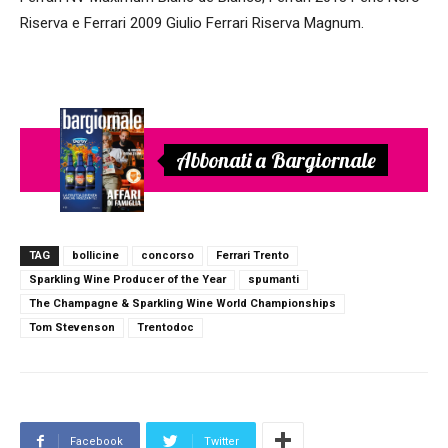
Riserva e Ferrari 2009 Giulio Ferrari Riserva Magnum.
Abbonati a Bargiornale
TAG
bollicine
concorso
Ferrari Trento
Sparkling Wine Producer of the Year
spumanti
The Champagne & Sparkling Wine World Championships
Tom Stevenson
Trentodoc
Facebook
Twitter