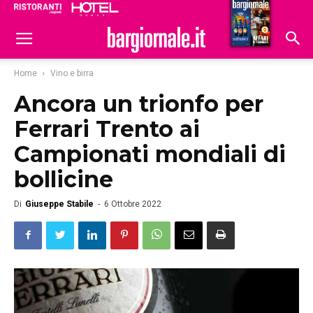
Ristoranti
Hoteldomani
Home
Vino e birra
Ancora un trionfo per
Ferrari Trento ai
Campionati mondiali di
bollicine
Di
Giuseppe Stabile
-
6 Ottobre 2022