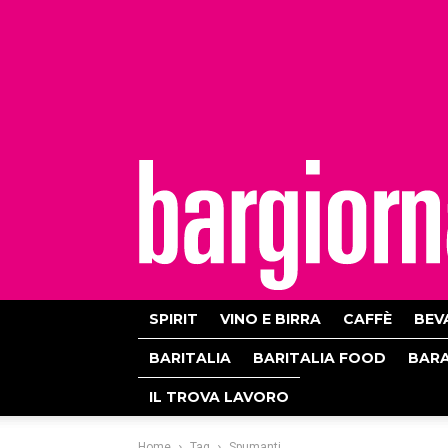
bargiornale
SPIRIT
VINO E BIRRA
CAFFÈ
BEV
BARITALIA
BARITALIA FOOD
BAR
IL TROVA LAVORO
Home
Tag
Spumanti