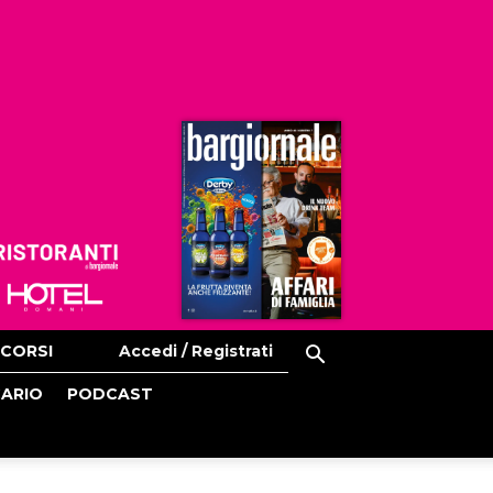
Ristoranti
Hoteldomani
CORSI
Accedi / Registrati
CARIO
PODCAST