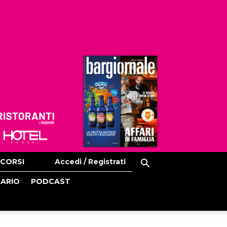
Ristoranti
Hoteldomani
CORSI
Accedi / Registrati
CARIO
PODCAST