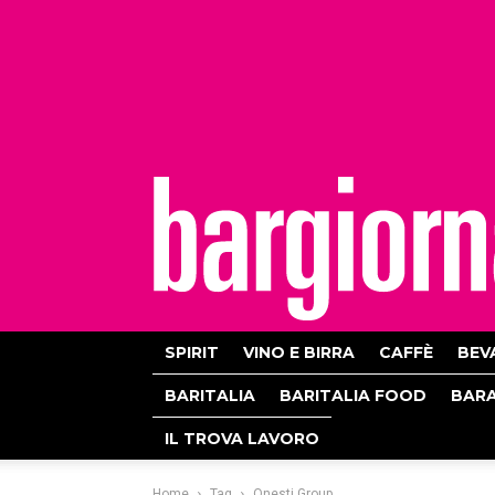
bargiornale
SPIRIT
VINO E BIRRA
CAFFÈ
BEV
BARITALIA
BARITALIA FOOD
BAR
IL TROVA LAVORO
Home
Tag
Onesti Group