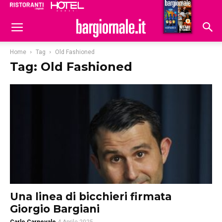
Ristoranti
Hoteldomani
Home
Tag
Old Fashioned
Tag: Old Fashioned
Una linea di bicchieri firmata
Giorgio Bargiani