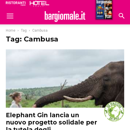
Ristoranti
Hoteldomani
Home
Tag
Cambusa
Tag: Cambusa
Elephant Gin lancia un
nuovo progetto solidale per
la tutela degli...