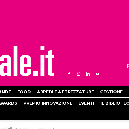
ANDE
FOOD
ARREDI E ATTREZZATURE
GESTIONE
AWARDS
PREMIO INNOVAZIONE
EVENTI
IL BIBLIOTE
 un’edizione limitata da intenditori