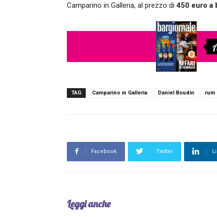
Camparino in Galleria, al prezzo di
450 euro a b
A
TAG
Camparino in Galleria
Daniel Boudin
rum
Facebook
Twitter
L
Leggi anche