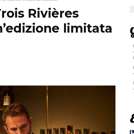
ois Rivières
’edizione limitata
G