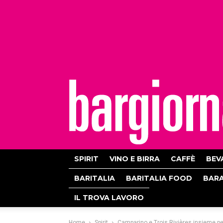
bargiornale
SPIRIT
VINO E BIRRA
CAFFÈ
BEV
BARITALIA
BARITALIA FOOD
BAR
IL TROVA LAVORO
Home
Spirit
Camparino e Trois Rivières insieme per