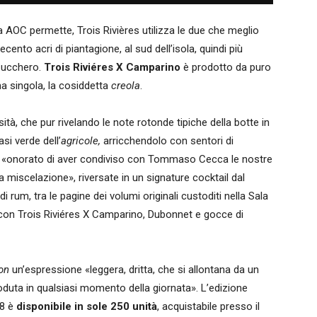
a AOC permette, Trois Rivières utilizza le due che meglio
tecento acri di piantagione, al sud dell’isola, quindi più
zucchero.
Trois Riviéres X Camparino
è prodotto da puro
na singola, la cosiddetta
creola
.
ità, che pur rivelando le note rotonde tipiche della botte in
asi verde dell’
agricole,
arricchendolo con sentori di
ice «onorato di aver condiviso con Tommaso Cecca le nostre
 miscelazione», riversate in un signature cocktail dal
i rum, tra le pagine dei volumi originali custoditi nella Sala
con Trois Riviéres X Camparino, Dubonnet e gocce di
ion
un’espressione «leggera, dritta, che si allontana da un
ta in qualsiasi momento della giornata». L’edizione
08 è
disponibile in sole 250 unità
, acquistabile presso il