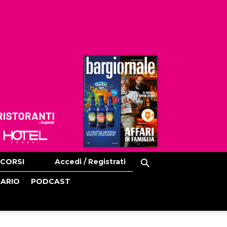
Ristoranti
Hoteldomani
CORSI
Accedi / Registrati
CARIO
PODCAST