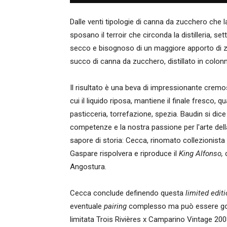
Dalle venti tipologie di canna da zucchero che l
sposano il terroir che circonda la distilleria, set
secco e bisognoso di un maggiore apporto di 
succo di canna da zucchero, distillato in colon
Il risultato è una beva di impressionante cremos
cui il liquido riposa, mantiene il finale fresco, qu
pasticceria, torrefazione, spezia. Baudin si d
competenze e la nostra passione per l'arte della
sapore di storia: Cecca, rinomato collezionista d
Gaspare rispolvera e riproduce il
King Alfonso,
Angostura.
Cecca conclude definendo questa
limited edit
eventuale
pairing
complesso ma può essere godu
limitata Trois Rivières x Camparino Vintage 20