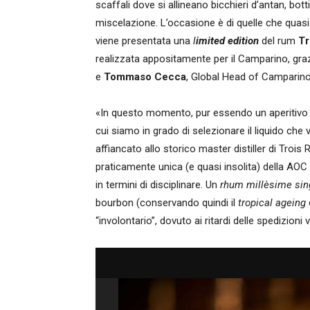
scaffali dove si allineano bicchieri d’antan, bottig
miscelazione. L’occasione è di quelle che quasi n
viene presentata una
l
imited edition
del rum
Tr
realizzata appositamente per il Camparino, grazi
e
Tommaso Cecca
, Global Head of Camparino
«In questo momento, pur essendo un aperitivo 
cui siamo in grado di selezionare il liquido che 
affiancato allo storico master distiller di Trois
praticamente unica (e quasi insolita) della AOC 
in termini di disciplinare. Un
rhum millèsime sin
bourbon (conservando quindi il
tropical ageing
“involontario”, dovuto ai ritardi delle spedizioni 