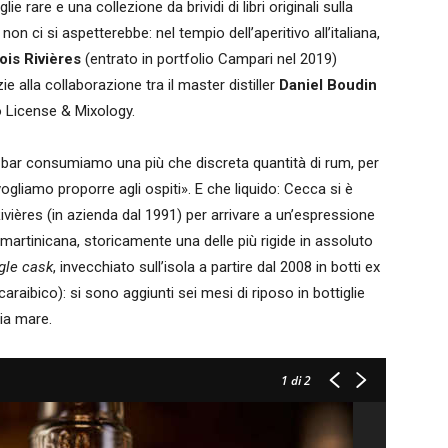
lie rare e una collezione da brividi di libri originali sulla
on ci si aspetterebbe: nel tempio dell’aperitivo all’italiana,
ois Rivières
(entrato in portfolio Campari nel 2019)
e alla collaborazione tra il master distiller
Daniel Boudin
 License & Mixology.
bar consumiamo una più che discreta quantità di rum, per
vogliamo proporre agli ospiti». E che liquido: Cecca si è
 Rivières (in azienda dal 1991) per arrivare a un’espressione
martinicana, storicamente una delle più rigide in assoluto
gle cask
, invecchiato sull’isola a partire dal 2008 in botti ex
caraibico): si sono aggiunti sei mesi di riposo in bottiglie
via mare.
1
di 2