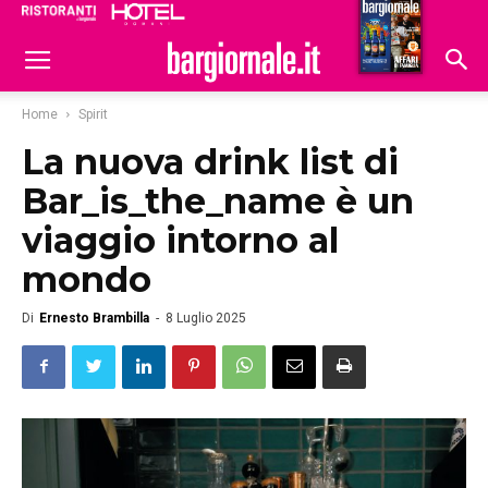
Ristoranti
Hoteldomani
Home
Spirit
La nuova drink list di
Bar_is_the_name è un
viaggio intorno al
mondo
Di
Ernesto Brambilla
-
8 Luglio 2025