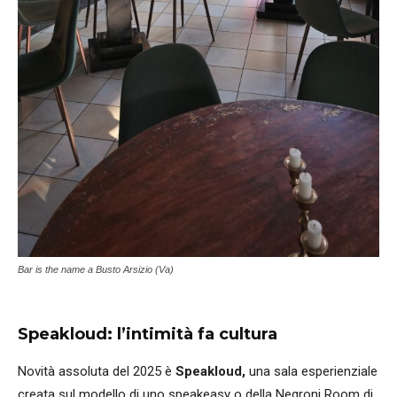
Bar is the name a Busto Arsizio (Va)
Speakloud: l’intimità fa cultura
Novità assoluta del 2025 è
Speakloud,
una sala esperienziale
creata sul modello di uno speakeasy o della Negroni Room di