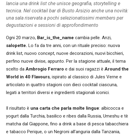
lancia una drink list che unisce geografia, storytelling e
tecnica. Nel cocktail bar di Busto Arsizio anche una novità:
una sala riservata a pochi selezionatissimi members per
degustazioni e sessioni di approfondimento
Ogni 20 marzo,
Bar_is_the_name
cambia pelle. Anzi,
salopette.
Lo fa da tre anni, con un rituale preciso: nuova
drink list, nuovo concept, nuove decorazioni, nuovi bicchieri,
perfino nuove divise, appunto. Per la stagione attuale, il tema
scelto da
Ambrogio Ferraro
e dai suoi ragazzi è
Around the
World in 40 Flavours
, ispirato al classico di Jules Verne e
articolato in quattro stagioni con dieci cocktail ciascuna,
legati a territori diversi e ingredienti stagionali iconici.
Il risultato è
una carta che parla molte lingue
: albicocca e
yogurt dalla Turchia, basilico e ribes dalla Russia, Umeshu e tè
matcha dal Giappone, fino a drink a base di pesca tabacchiera
e tabacco Perique, o un Negroni all’anguria dalla Tanzania,