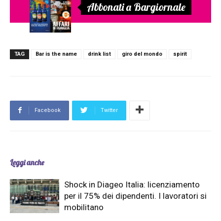
Abbonati a Bargiornale
TAG
Bar is the name
drink list
giro del mondo
spirit
Facebook
Twitter
Leggi anche
Shock in Diageo Italia: licenziamento
per il 75% dei dipendenti. I lavoratori si
mobilitano