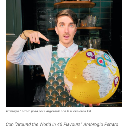
Ambrogio Ferraro posa per Bargiornale con la nuova drink list
Con “Around the World in 40 Flavours” Ambrogio Ferraro