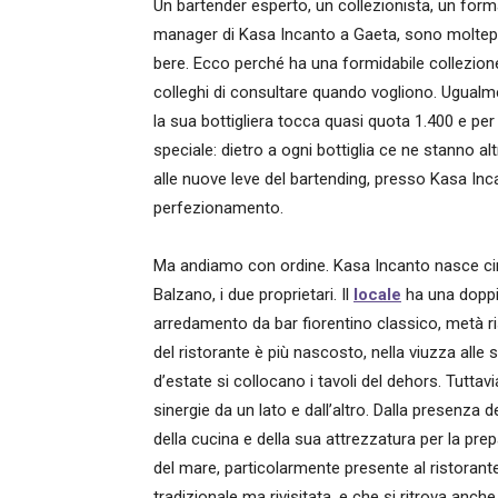
Un bartender esperto, un collezionista, un for
manager di Kasa Incanto a Gaeta, sono molteplic
bere. Ecco perché ha una formidabile collezione
colleghi di consultare quando vogliono. Ugualme
la sua bottigliera tocca quasi quota 1.400 e per
speciale: dietro a ogni bottiglia ce ne stanno
alle nuove leve del bartending, presso Kasa Inca
perfezionamento.
Ma andiamo con ordine. Kasa Incanto nasce cin
Balzano, i due proprietari. Il
locale
ha una doppi
arredamento da bar fiorentino classico, metà ri
del ristorante è più nascosto, nella viuzza alle 
d’estate si collocano i tavoli del dehors. Tutta
sinergie da un lato e dall’altro. Dalla presenza d
della cucina e della sua attrezzatura per la prep
del mare, particolarmente presente al ristoran
tradizionale ma rivisitata, e che si ritrova anche