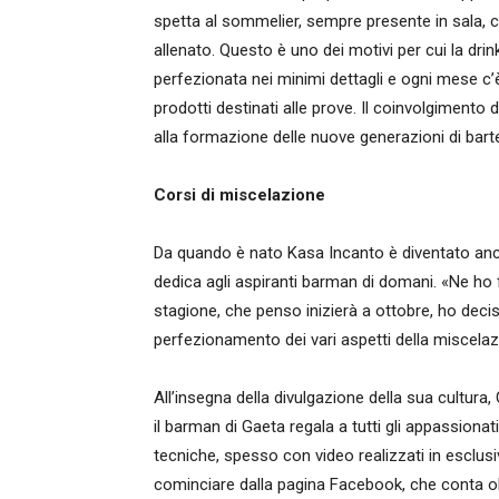
spetta al sommelier, sempre presente in sala, ch
allenato. Questo è uno dei motivi per cui la dri
perfezionata nei minimi dettagli e ogni mese c’è
prodotti destinati alle prove. Il coinvolgiment
alla formazione delle nuove generazioni di bart
Corsi di miscelazione
Da quando è nato Kasa Incanto è diventato anch
dedica agli aspiranti barman di domani. «Ne ho fa
stagione, che penso inizierà a ottobre, ho deciso
perfezionamento dei vari aspetti della miscelaz
All’insegna della divulgazione della sua cultura,
il barman di Gaeta regala a tutti gli appassiona
tecniche, spesso con video realizzati in esclusiv
cominciare dalla pagina Facebook, che conta oltr