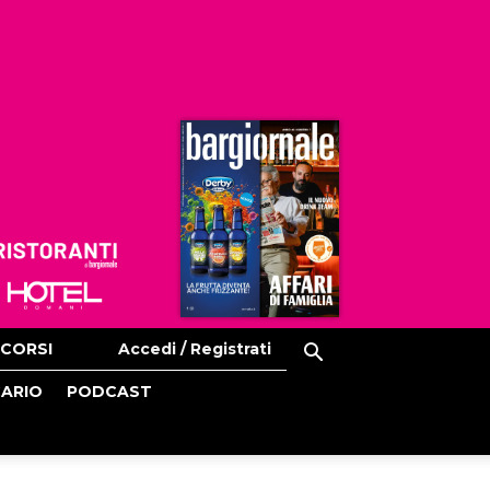
Ristoranti
Hoteldomani
CORSI
Accedi / Registrati
CARIO
PODCAST