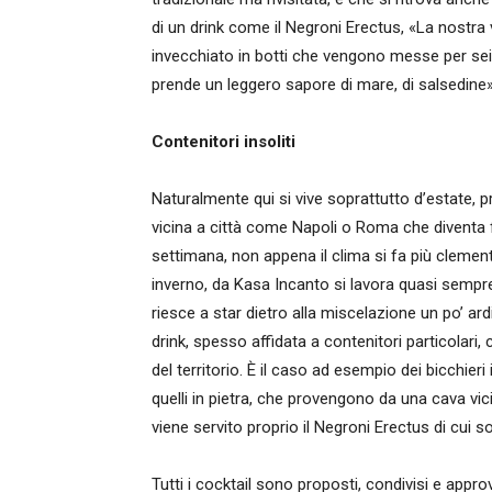
di un drink come il Negroni Erectus, «La nostra
invecchiato in botti che vengono messe per sei
prende un leggero sapore di mare, di salsedine»
Contenitori insoliti
Naturalmente qui si vive soprattutto d’estate, 
vicina a città come Napoli o Roma che diventa 
settimana, non appena il clima si fa più cleme
inverno, da Kasa Incanto si lavora quasi sempre
riesce a star dietro alla miscelazione un po’ a
drink, spesso affidata a contenitori particolar
del territorio. È il caso ad esempio dei bicchier
quelli in pietra, che provengono da una cava vic
viene servito proprio il Negroni Erectus di cui s
Tutti i cocktail sono proposti, condivisi e approv