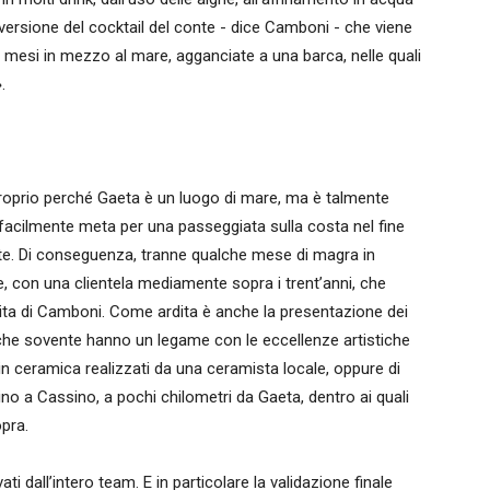
 versione del cocktail del conte - dice Camboni - che viene
 mesi in mezzo al mare, agganciate a una barca, nelle quali
.
proprio perché Gaeta è un luogo di mare, ma è talmente
facilmente meta per una passeggiata sulla costa nel fine
nte. Di conseguenza, tranne qualche mese di magra in
, con una clientela mediamente sopra i trent’anni, che
rdita di Camboni. Come ardita è anche la presentazione dei
i, che sovente hanno un legame con le eccellenze artistiche
i in ceramica realizzati da una ceramista locale, oppure di
ino a Cassino, a pochi chilometri da Gaeta, dentro ai quali
opra.
ati dall’intero team. E in particolare la validazione finale