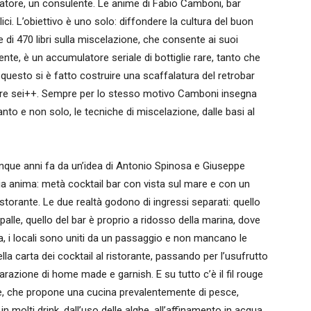
matore, un consulente. Le anime di Fabio Camboni, bar
i. L’obiettivo è uno solo: diffondere la cultura del buon
 di 470 libri sulla miscelazione, che consente ai suoi
nte, è un accumulatore seriale di bottiglie rare, tanto che
 questo si è fatto costruire una scaffalatura del retrobar
 altre sei++. Sempre per lo stesso motivo Camboni insegna
nto e non solo, le tecniche di miscelazione, dalle basi al
que anni fa da un’idea di Antonio Spinosa e Giuseppe
a anima: metà cocktail bar con vista sul mare e con un
storante. Le due realtà godono di ingressi separati: quello
spalle, quello del bar è proprio a ridosso della marina, dove
via, i locali sono uniti da un passaggio e non mancano le
ella carta dei cocktail al ristorante, passando per l’usufrutto
arazione di home made e garnish. E su tutto c’è il fil rouge
te, che propone una cucina prevalentemente di pesce,
 in molti drink, dall’uso delle alghe, all’affinamento in acqua