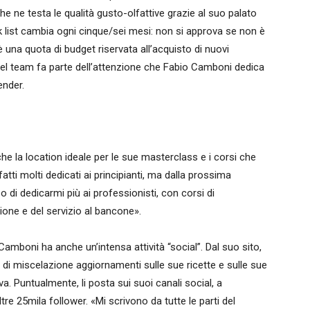
e ne testa le qualità gusto-olfattive grazie al suo palato
nk list cambia ogni cinque/sei mesi: non si approva se non è
 una quota di budget riservata all’acquisto di nuovi
o del team fa parte dell’attenzione che Fabio Camboni dedica
ender.
e la location ideale per le sue masterclass e i corsi che
tti molti dedicati ai principianti, ma dalla prossima
 di dedicarmi più ai professionisti, con corsi di
ione e del servizio al bancone».
 Camboni ha anche un’intensa attività “social”. Dal suo sito,
ti di miscelazione aggiornamenti sulle sue ricette e sulle sue
a. Puntualmente, li posta sui suoi canali social, a
e 25mila follower. «Mi scrivono da tutte le parti del