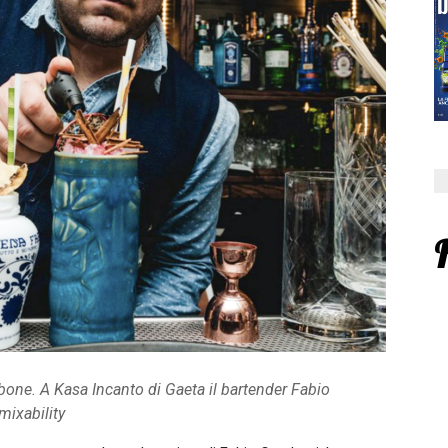
arbone. A Kasa Incanto di Gaeta il bartender Fabio
mixability