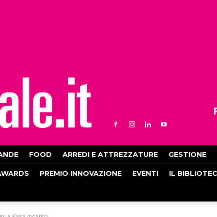
ANDE
FOOD
ARREDI E ATTREZZATURE
GESTIONE
AWARDS
PREMIO INNOVAZIONE
EVENTI
IL BIBLIOTE
oni a Kasa Incanto