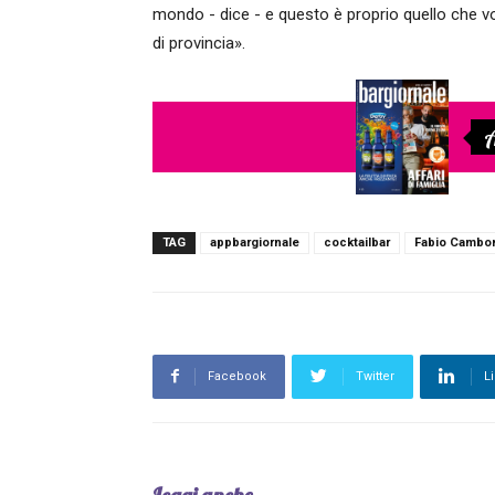
mondo - dice - e questo è proprio quello che vog
di provincia».
A
TAG
appbargiornale
cocktailbar
Fabio Cambo
Facebook
Twitter
L