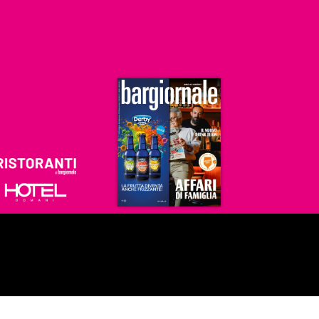
Ristoranti
Hoteldomani