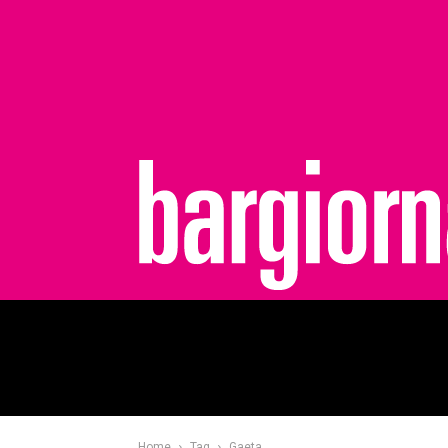
bargiornale
Home
Tag
Gaeta