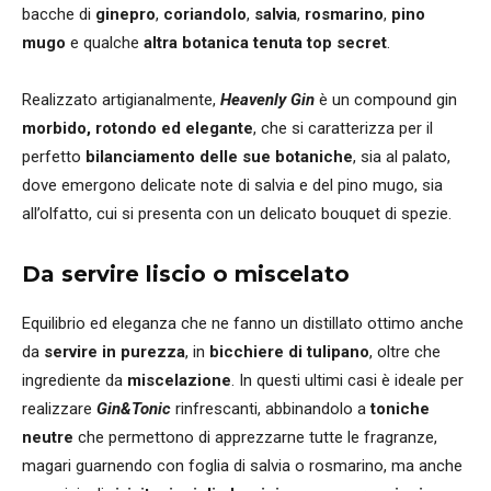
bacche di
ginepro
,
coriandolo
,
salvia
,
rosmarino
,
pino
mugo
e qualche
altra botanica tenuta top secret
.
Realizzato artigianalmente,
Heavenly Gin
è un compound gin
morbido, rotondo ed elegante
, che si caratterizza per il
perfetto
bilanciamento delle sue botaniche
, sia al palato,
dove emergono delicate note di salvia e del pino mugo, sia
all’olfatto, cui si presenta con un delicato bouquet di spezie.
Da servire liscio o miscelato
Equilibrio ed eleganza che ne fanno un distillato ottimo anche
da
servire in purezza
, in
bicchiere di tulipano
, oltre che
ingrediente da
miscelazione
. In questi ultimi casi è ideale per
realizzare
Gin&Tonic
rinfrescanti, abbinandolo a
toniche
neutre
che permettono di apprezzarne tutte le fragranze,
magari guarnendo con foglia di salvia o rosmarino, ma anche