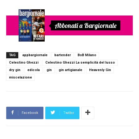
Abbonati a Bargiornale
TAG
appbargiornale
bartender
BoB Milano
Celestino Ghezzi
Celestino Ghezzi La semplicità del lusso
dry gin
edicola
gin
gin artigianale
Heavenly Gin
miscelazione
Facebook
Twitter