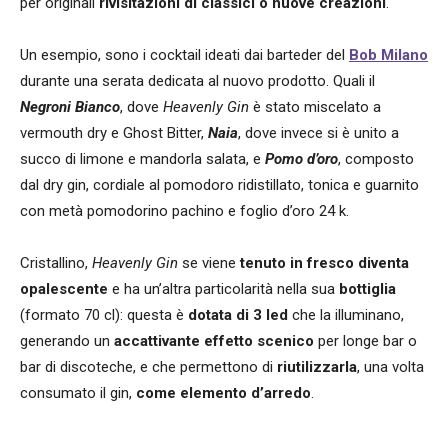
per originali
rivisitazioni di classici o nuove creazioni
.
Un esempio, sono i cocktail ideati dai barteder del
Bob Milano
durante una serata dedicata al nuovo prodotto. Quali il
Negroni Bianco
, dove
Heavenly Gin
è stato miscelato a
vermouth dry e Ghost Bitter,
Naia
, dove invece si è unito a
succo di limone e mandorla salata, e
Pomo d’oro
, composto
dal dry gin, cordiale al pomodoro ridistillato, tonica e guarnito
con metà pomodorino pachino e foglio d’oro 24 k.
Cristallino,
Heavenly Gin
se viene
tenuto in fresco diventa
opalescente
e ha un’altra particolarità nella sua
bottiglia
(formato 70 cl): questa è
dotata di 3 led
che la illuminano,
generando un
accattivante effetto scenico
per longe bar o
bar di discoteche, e che permettono di
riutilizzarla
, una volta
consumato il gin,
come elemento d’arredo
.