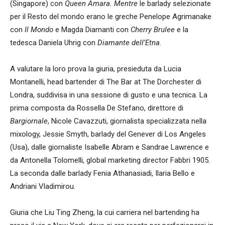
(Singapore) con
Queen Amara
. Mentre
le barlady selezionate
per il Resto del mondo erano le greche Penelope Agrimanake
con
Il Mondo
e Magda Diamanti con
Cherry Brulee
e la
tedesca Daniela Uhrig con
Diamante dell’Etna
.
A valutare la loro prova la giuria, presieduta da Lucia
Montanelli, head bartender di The Bar at The Dorchester di
Londra, suddivisa in una sessione di gusto e una tecnica. La
prima composta da Rossella De Stefano, direttore di
Bargiornale
, Nicole Cavazzuti, giornalista specializzata nella
mixology, Jessie Smyth, barlady del Genever di Los Angeles
(Usa), dalle giornaliste Isabelle Abram e Sandrae Lawrence e
da Antonella Tolomelli, global marketing director Fabbri 1905.
La seconda dalle barlady Fenia Athanasiadi, Ilaria Bello e
Andriani Vladimirou.
Giuria che Liu Ting Zheng, la cui carriera nel bartending ha