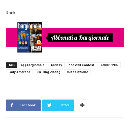
Rock
Abbonati a Bargiornale
TAG
appbargiornale
barlady
cocktail contest
Fabbri 1905
Lady Amarena
Liu Ting Zheng
miscelazione
Facebook
Twitter