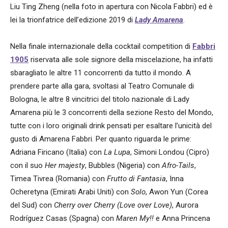
Liu Ting Zheng (nella foto in apertura con Nicola Fabbri) ed è
lei la trionfatrice dell’edizione 2019 di
Lady Amarena
.
Nella finale internazionale della cocktail competition di
Fabbri
1905
riservata alle sole signore della miscelazione, ha infatti
sbaragliato le altre 11 concorrenti da tutto il mondo. A
prendere parte alla gara, svoltasi al Teatro Comunale di
Bologna, le altre 8 vincitrici del titolo nazionale di Lady
Amarena più le 3 concorrenti della sezione Resto del Mondo,
tutte con i loro originali drink pensati per esaltare l’unicità del
gusto di Amarena Fabbri. Per quanto riguarda le prime:
Adriana Firicano (Italia) con
La Lupa
, Simoni Londou (Cipro)
con il suo
Her majesty
, Bubbles (Nigeria) con
Afro-Tails
,
Timea Tivrea (Romania) con
Frutto di Fantasia
, Inna
Ocheretyna (Emirati Arabi Uniti) con
Solo
, Awon Yun (Corea
del Sud) con
Cherry over Cherry (Love over Love)
, Aurora
Rodríguez Casas (Spagna) con
Maren My!!
e Anna Princena