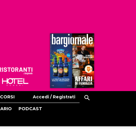
Ristoranti
Hoteldomani
CORSI
Accedi / Registrati
CARIO
PODCAST