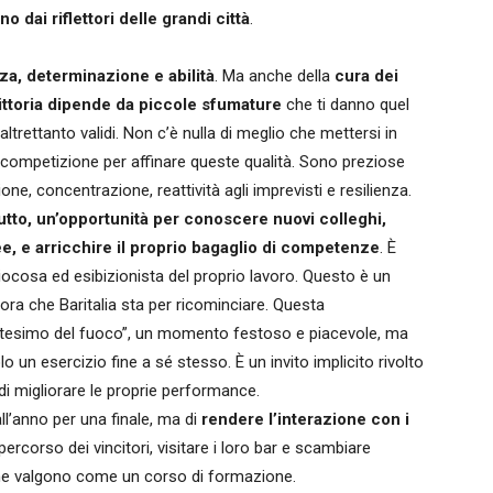
dai riflettori delle grandi città
.
za, determinazione e abilità
. Ma anche della
cura dei
vittoria dipende da piccole sfumature
che ti danno quel
ltrettanto validi. Non c’è nulla di meglio che mettersi in
 competizione per affinare queste qualità. Sono preziose
one, concentrazione, reattività agli imprevisti e resilienza.
tutto, un’opportunità per conoscere nuovi colleghi,
e, e arricchire il proprio bagaglio di competenze
. È
ocosa ed esibizionista del proprio lavoro. Questo è un
ra che Baritalia sta per ricominciare. Questa
battesimo del fuoco”, un momento festoso e piacevole, ma
lo un esercizio fine a sé stesso. È un invito implicito rivolto
 di migliorare le proprie performance.
ll’anno per una finale, ma di
rendere l’interazione con i
l percorso dei vincitori, visitare i loro bar e scambiare
he valgono come un corso di formazione.