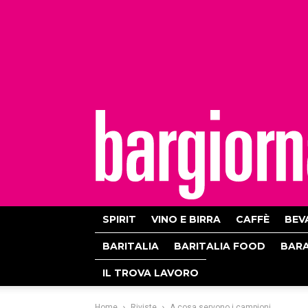
bargiornale
SPIRIT
VINO E BIRRA
CAFFÈ
BEV
BARITALIA
BARITALIA FOOD
BAR
IL TROVA LAVORO
Home
Riviste
A cosa servono i campioni