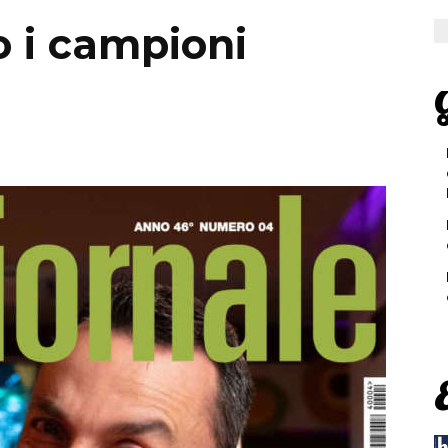
o i campioni
G