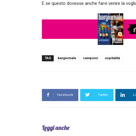
E se questo dovesse anche farvi venire la voglia 
A
TAG
bargiornale
campioni
ospitalità
Facebook
Twitter
L
Leggi anche