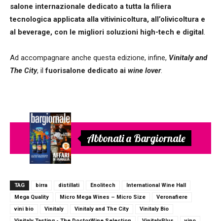
salone internazionale dedicato a tutta la filiera
tecnologica applicata alla vitivinicoltura, all’olivicoltura e
al beverage, con le migliori soluzioni high-tech e digital
.
Ad accompagnare anche questa edizione, infine,
Vinitaly and
The City
, il
fuorisalone dedicato ai
wine lover
.
Abbonati a Bargiornale
TAG
birra
distillati
Enolitech
International Wine Hall
Mega Quality
Micro Mega Wines – Micro Size
Veronafiere
vini bio
Vinitaly
Vinitaly and The City
Vinitaly Bio
Vinitaly Tasting - The DoctorWine Selection
VinitalyPlus
vino