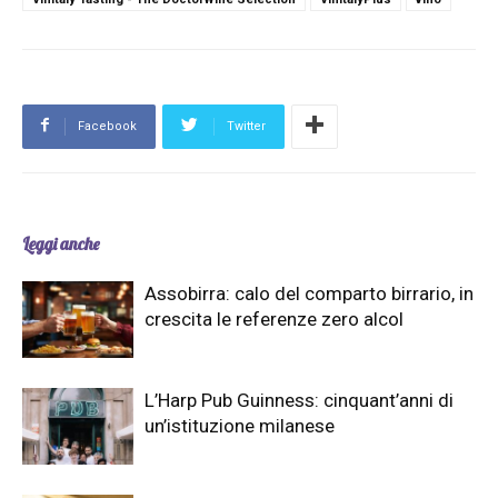
Facebook
Twitter
Leggi anche
Assobirra: calo del comparto birrario, in
crescita le referenze zero alcol
L’Harp Pub Guinness: cinquant’anni di
un’istituzione milanese