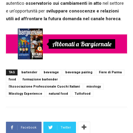
autentico
osservatorio sui cambiamenti in atto
nel settore
e un'opportunità per
sviluppare conoscenze e relazioni
utili ad affrontare la futura domanda nel canale horeca
.
Abbonati a Bargiornale
TAG
bartender
beverage
beverage pairing
Fiere di Parma
food
formazione bartender
l’Associazione Professionale Cuochi Italiani
mixology
Mixology Experience
natural food
Tuttofood
Facebook
Twitter