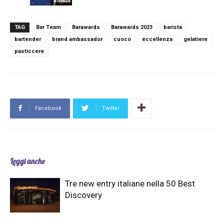
TAG
Bar Team
Barawards
Barawards 2023
barista
bartender
brand ambassador
cuoco
eccellenza
gelatiere
pasticcere
Facebook
Twitter
Leggi anche
Tre new entry italiane nella 50 Best
Discovery