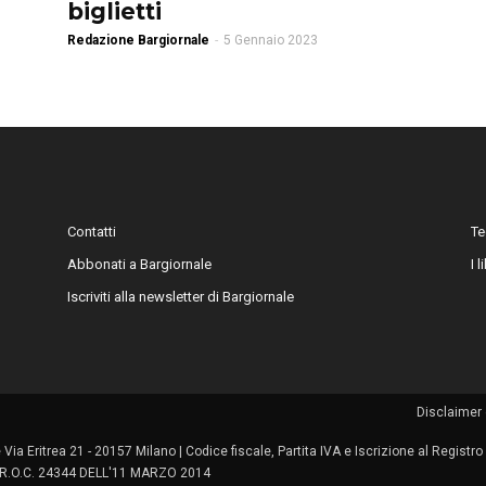
biglietti
Redazione Bargiornale
-
5 Gennaio 2023
Contatti
Te
Abbonati a Bargiornale
I 
Iscriviti alla newsletter di Bargiornale
Disclaimer 
le Via Eritrea 21 - 20157 Milano | Codice fiscale, Partita IVA e Iscrizione al Regis
 | R.O.C. 24344 DELL'11 MARZO 2014