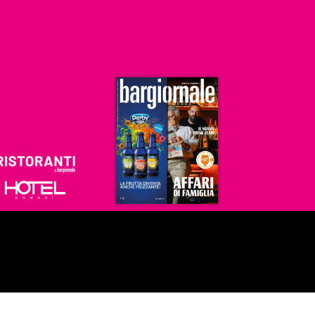
Ristoranti
Hoteldomani