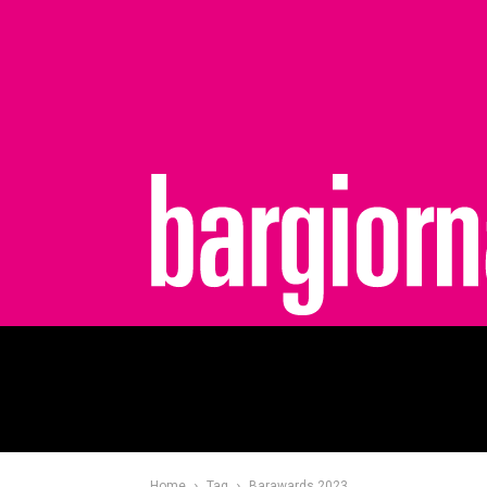
bargiornale
Home
Tag
Barawards 2023