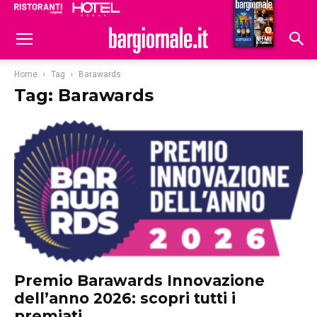
Ristoranti
Hoteldomani
Home
Tag
Barawards
Tag: Barawards
Premio Barawards Innovazione
dell’anno 2026: scopri tutti i
premiati