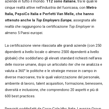
aziende in tutto il mondo.
112 sono italiane
, tra le quali le
cinque realtà attive nell’industria del fuoricasa, con
Metro
Italia, PepsiCo Italia e Perfetti Van Melle, che hanno
ottenuto anche la
Top Employer
s
Europe
, assegnata alle
realtà che raggiungono la certificazione
Top Employer
in
almeno 5 Paesi europei.
La certificazione viene rilasciata alle grandi aziende (con 250
dipendenti a livello locale o almeno 2500 dipendenti a livello
globale) che soddisfano gli elevati standard richiesti nell’area
delle risorse umane, dopo un articolato iter che ne analizza e
valuta a 360° le politiche e le strategie messe in campo in
diverse macroaree, tra le quali valorizzazione del personale,
ambiente di lavoro, talent acquisition, formazione, benessere,
diversità e inclusione, che comprendono 20 aspetti e più di
600 best practices.
Requisiti soddisfatti da Coca-Cola Hbc Italia, Lavazza Group,