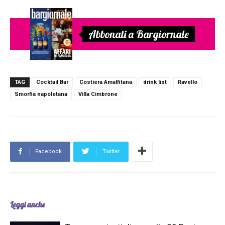
Abbonati a Bargiornale
TAG
Cocktail Bar
Costiera Amalfitana
drink list
Ravello
Smorfia napoletana
Villa Cimbrone
Facebook
Twitter
Leggi anche