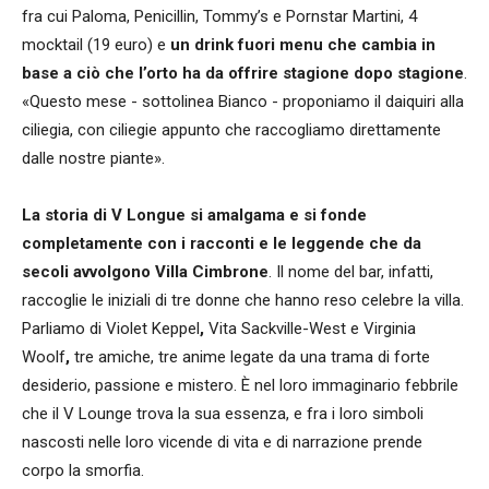
fra cui Paloma, Penicillin, Tommy’s e Pornstar Martini, 4
mocktail (19 euro) e
un drink fuori menu che cambia in
base a ciò che l’orto ha da offrire stagione dopo stagione
.
«Questo mese - sottolinea Bianco - proponiamo il daiquiri alla
ciliegia, con ciliegie appunto che raccogliamo direttamente
dalle nostre piante».
La storia di V Longue si amalgama e si fonde
completamente con i racconti e le leggende che da
secoli avvolgono Villa Cimbrone
. Il nome del bar, infatti,
raccoglie le iniziali di tre donne che hanno reso celebre la villa.
Parliamo di Violet Keppel
,
Vita Sackville-West e Virginia
Woolf
,
tre amiche, tre anime legate da una trama di forte
desiderio, passione e mistero. È nel loro immaginario febbrile
che il V Lounge trova la sua essenza, e fra i loro simboli
nascosti nelle loro vicende di vita e di narrazione prende
corpo la smorfia.