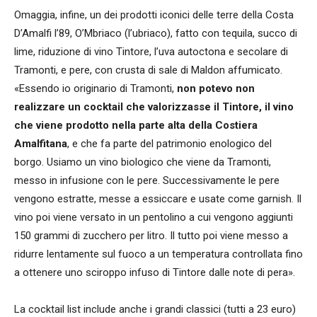
Omaggia, infine, un dei prodotti iconici delle terre della Costa
D’Amalfi l’89, O’Mbriaco (l’ubriaco), fatto con tequila, succo di
lime, riduzione di vino Tintore, l’uva autoctona e secolare di
Tramonti, e pere, con crusta di sale di Maldon affumicato.
«Essendo io originario di Tramonti,
non potevo non
realizzare un cocktail che valorizzasse il Tintore, il vino
che viene prodotto nella parte alta della Costiera
Amalfitana
, e che fa parte del patrimonio enologico del
borgo. Usiamo un vino biologico che viene da Tramonti,
messo in infusione con le pere. Successivamente le pere
vengono estratte, messe a essiccare e usate come garnish. Il
vino poi viene versato in un pentolino a cui vengono aggiunti
150 grammi di zucchero per litro. Il tutto poi viene messo a
ridurre lentamente sul fuoco a un temperatura controllata fino
a ottenere uno sciroppo infuso di Tintore dalle note di pera».
La cocktail list include anche i grandi classici (tutti a 23 euro)