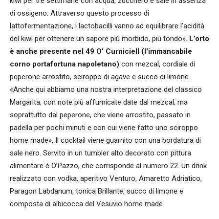
kiwi per tre settimane con acqua, zucchero e sale in assenza
di ossigeno. Attraverso questo processo di
lattofermentazione, i lactobacilli vanno ad equilibrare l’acidità
del kiwi per ottenere un sapore più morbido, più tondo».
L’orto
è anche presente nel 49 O’ Curniciell (l'immancabile
corno portafortuna napoletano)
con mezcal, cordiale di
peperone arrostito, sciroppo di agave e succo di limone.
«Anche qui abbiamo una nostra interpretazione del classico
Margarita, con note più affumicate date dal mezcal, ma
soprattutto dal peperone, che viene arrostito, passato in
padella per pochi minuti e con cui viene fatto uno sciroppo
home made». Il cocktail viene guarnito con una bordatura di
sale nero. Servito in un tumbler alto decorato con pittura
alimentare è O’Pazzo, che corrisponde al numero 22. Un drink
realizzato con vodka, aperitivo Venturo, Amaretto Adriatico,
Paragon Labdanum, tonica Brillante, succo di limone e
composta di albicocca del Vesuvio home made.