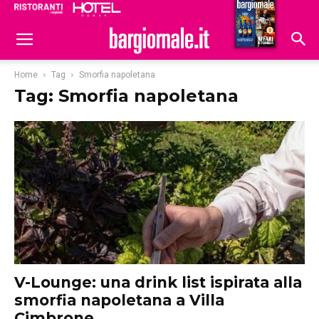
Ristoranti
Hoteldomani
Home
Tag
Smorfia napoletana
Tag: Smorfia napoletana
V-Lounge: una drink list ispirata alla
smorfia napoletana a Villa
Cimbrone...